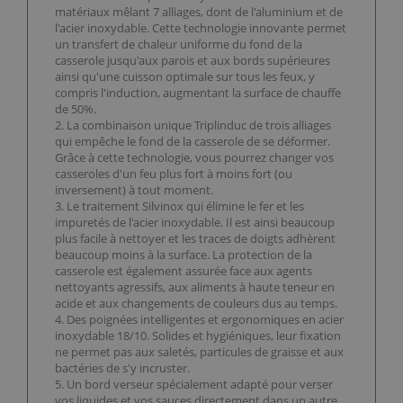
matériaux mêlant 7 alliages, dont de l'aluminium et de
l'acier inoxydable. Cette technologie innovante permet
un transfert de chaleur uniforme du fond de la
casserole jusqu'aux parois et aux bords supérieures
ainsi qu'une cuisson optimale sur tous les feux, y
compris l'induction, augmentant la surface de chauffe
de 50%.
2. La combinaison unique Triplinduc de trois alliages
qui empêche le fond de la casserole de se déformer.
Grâce à cette technologie, vous pourrez changer vos
casseroles d'un feu plus fort à moins fort (ou
inversement) à tout moment.
3. Le traitement Silvinox qui élimine le fer et les
impuretés de l'acier inoxydable. Il est ainsi beaucoup
plus facile à nettoyer et les traces de doigts adhèrent
beaucoup moins à la surface. La protection de la
casserole est également assurée face aux agents
nettoyants agressifs, aux aliments à haute teneur en
acide et aux changements de couleurs dus au temps.
4. Des poignées intelligentes et ergonomiques en acier
inoxydable 18/10. Solides et hygiéniques, leur fixation
ne permet pas aux saletés, particules de graisse et aux
bactéries de s'y incruster.
5. Un bord verseur spécialement adapté pour verser
vos liquides et vos sauces directement dans un autre