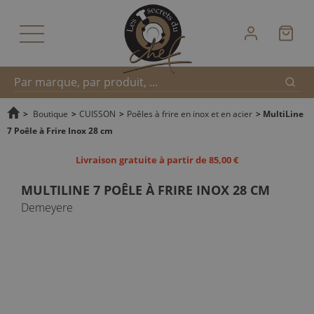
Reche
Recherche
>
Boutique
>
CUISSON
>
Poêles à frire en inox et en acier
>
MultiLine
7 Poêle à Frire Inox 28 cm
rapide
Livraison gratuite à partir de 85,00 €
MULTILINE 7 POÊLE À FRIRE INOX 28 CM
Demeyere