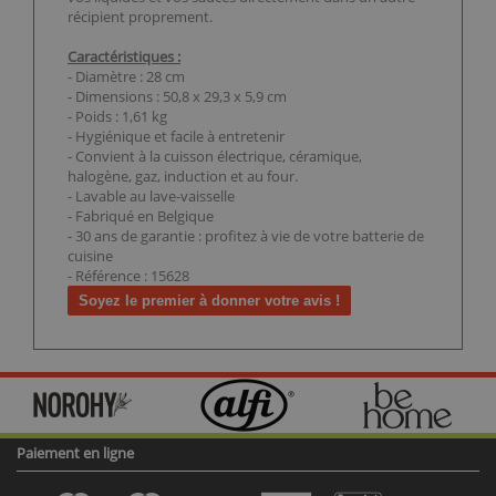
récipient proprement.
Caractéristiques :
- Diamètre : 28 cm
- Dimensions : 50,8 x 29,3 x 5,9 cm
- Poids : 1,61 kg
- Hygiénique et facile à entretenir
- Convient à la cuisson électrique, céramique,
halogène, gaz, induction et au four.
- Lavable au lave-vaisselle
- Fabriqué en Belgique
- 30 ans de garantie : profitez à vie de votre batterie de
cuisine
- Référence : 15628
Soyez le premier à donner votre avis !
Paiement en ligne