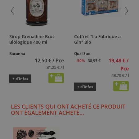
Sirop Grenadine Brut
Coffret "La Fabrique à
Biologique 400 ml
Gin" Bio
Bacanha
Quai Sud
12,50 € / Pce
19,48 € /
38,95 €
-50%
31,25 € / l
Pce
48,70 € / l
+ d’infos
+ d’infos
LES CLIENTS QUI ONT ACHETÉ CE PRODUIT
ONT ÉGALEMENT ACHETÉ...