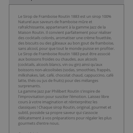
Le Sirop de Framboise Routin 1883 est un sirop 100%
Naturel aux saveurs de framboise mûre et
rafraîchissante, appartenant à la gamme Jazz de la
Maison Routin. Il convient parfaitement pour réaliser
des cocktails colorés, aromatiser une crème fouettée,
des biscuits ou des gâteaux au bon gout de framboise,
sans alcool, pour que tout le monde puisse en profiter.
Le Sirop de Framboise Routin 1883 peut être associé
aux boissons froides ou chaudes, aux alcools
(cocktails, alcools blancs, vin ou gin) ainsi qu'aux
boissons non-alcoolisées (sodas, smoothies, frappés,
milkshakes, lait, café, chocolat chaud, cappuccino, café
latte, thés ou jus de fruits) pour des mélanges
surprenants.
La gamme Jazz par Philibert Routin s'inspire de
l'improvisation pour susciter l'émotion. Laissez libre
cours à votre imagination et réinterprétez les
classiques ! Chaque sirop Routin, original, gourmet et
subtil, possède sa propre saveur qui s'associe
délicatement à vos préparations pour régaler les plus
gourmets d'entre nous.