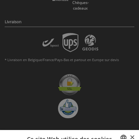
Chèques-
cadeaux
Livraison
* Livraison en Belgique/France/Pays-Bas et partout en Europe sur devis
×
S'abonner à la Newsletter