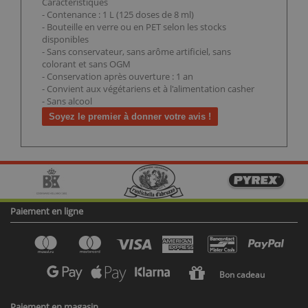
Caractéristiques
- Contenance : 1 L (125 doses de 8 ml)
- Bouteille en verre ou en PET selon les stocks
disponibles
- Sans conservateur, sans arôme artificiel, sans
colorant et sans OGM
- Conservation après ouverture : 1 an
- Convient aux végétariens et à l'alimentation casher
- Sans alcool
Soyez le premier à donner votre avis !
Paiement en ligne
Bon cadeau
Paiement en magasin