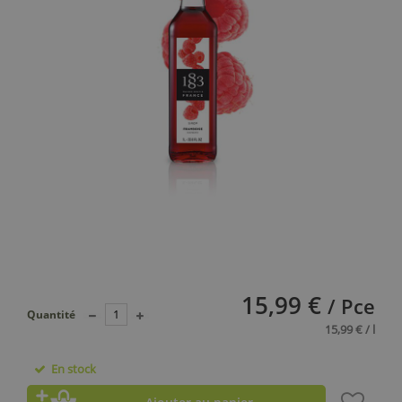
15,99 €
/ Pce
Quantité
15,99 € / l
En stock