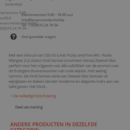
Klantenservice 9.00 - 18.00 uur
info@lessecretsduchef.be
Tel : +32(0)10 24 79 34
Veel gestelde vragen
Met een inhoud van 535 ml is het Fruity and Fine Wit / Rode
Wijnglas 2 (2 stuks) Vivid Senses (voorheen Sensa) Zwiesel Glas
perfect voor het vrijgeven van alle subtiliteit van de aroma's van
de fruitigere druivensoorten van rode wijnen, met weinig
tannine. De Vivid Senses-serie van Zwiesel Glas bestaat uit
wijnglazen en bekers die een moderne en elegante toets aan uw
tafel geven. Het Vivid...
> Zie volledige beschrijving
Deel uw mening
ANDERE PRODUCTEN IN DEZELFDE