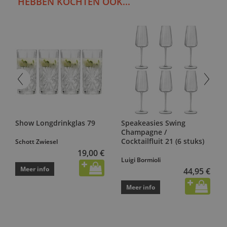
HEBBEN KOCHTEN OOK...
Show Longdrinkglas 79
Speakeasies Swing
Champagne /
Cocktailfluit 21 (6 stuks)
Schott Zwiesel
19,00 €
Luigi Bormioli
Meer info
44,95 €
Meer info