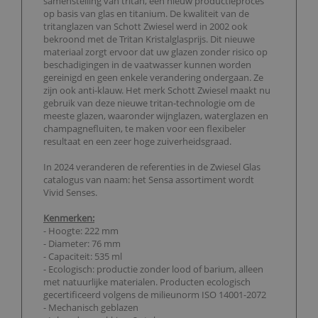
samenstelling van tritan, een nieuw productieproces
op basis van glas en titanium. De kwaliteit van de
tritanglazen van Schott Zwiesel werd in 2002 ook
bekroond met de Tritan Kristalglasprijs. Dit nieuwe
materiaal zorgt ervoor dat uw glazen zonder risico op
beschadigingen in de vaatwasser kunnen worden
gereinigd en geen enkele verandering ondergaan. Ze
zijn ook anti-klauw. Het merk Schott Zwiesel maakt nu
gebruik van deze nieuwe tritan-technologie om de
meeste glazen, waaronder wijnglazen, waterglazen en
champagnefluiten, te maken voor een flexibeler
resultaat en een zeer hoge zuiverheidsgraad.
In 2024 veranderen de referenties in de Zwiesel Glas
catalogus van naam: het Sensa assortiment wordt
Vivid Senses.
Kenmerken:
- Hoogte: 222 mm
- Diameter: 76 mm
- Capaciteit: 535 ml
- Ecologisch: productie zonder lood of barium, alleen
met natuurlijke materialen. Producten ecologisch
gecertificeerd volgens de milieunorm ISO 14001-2072
- Mechanisch geblazen