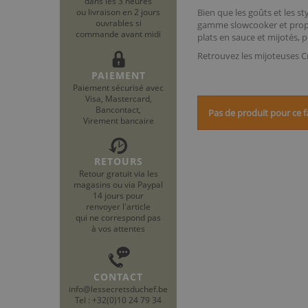
dans les 3 heures
ou livraison en 2 jours
Bien que les goûts et les s
ouvrables si
gamme slowcooker et propo
commande avant midi
plats en sauce et mijotés, 
Retrouvez les mijoteuses C
PAIEMENT
Paiement sécurisé avec
Visa, Mastercard,
Bancontact,
Pas de produit pour ce f
Virement bancaire
RETOURS
Retour gratuit via les
magasins ou via Paypal
14 jours pour
renvoyer l'article
qui ne correspond pas
à vos attentes
CONTACT
info@lessecretsduchef.be
Tel : +32(0)10 24 79 34