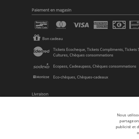
Paiement en magasin
Bon cadeau
Tickets Ecocheque, Tickets Compliments, Tickets 
Cultures, Chèques consommations
Ecopass, Cadeaupass, Chèques consommations
Eco-chèques, Chèques-cadeaux
Livraison
Nous utiliso
partageons
publicité et
* Livraison en Belgique/France/Pays-Bas et partout en Europe sur 
o