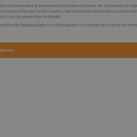
tyles culinaires aient grandement évolué avec le temps, les mijoteuses Crockpo
se aujourd’hui des multi-cuiseurs, des mijoteuses-sauteuses ou encore de
pour tous les dimanches en famille.
rockPot en Belgique dans tous les magasins Les Secrets du Chef ou en vente
abricant.