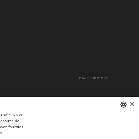
POWERED BY
WEPIKA
×
 trafic. Nous
tenaires de
FRENCH
avez fournies
DUTCH
us