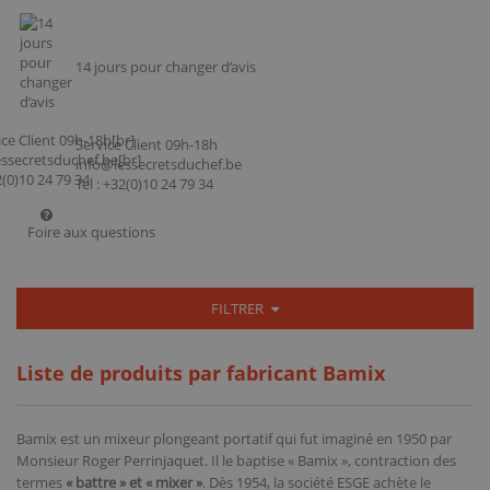
14 jours pour changer d’avis
Service Client 09h-18h
info@lessecretsduchef.be
Tel : +32(0)10 24 79 34
Foire aux questions
FILTRER
Liste de produits par fabricant Bamix
Bamix
est un mixeur plongeant portatif qui fut imaginé en 1950 par
Monsieur Roger Perrinjaquet. Il le baptise « Bamix », contraction des
termes
« battre » et « mixer »
. Dès 1954, la société ESGE achète le