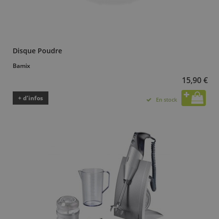
Disque Poudre
Bamix
15,90 €
+ d’infos
En stock