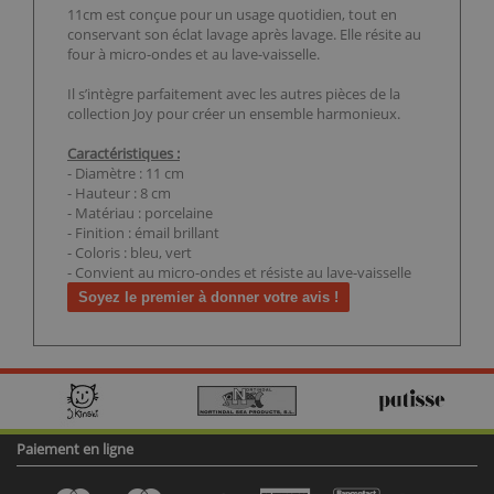
11cm est conçue pour un usage quotidien, tout en
conservant son éclat lavage après lavage. Elle résite au
four à micro-ondes et au lave-vaisselle.
Il s’intègre parfaitement avec les autres pièces de la
collection Joy pour créer un ensemble harmonieux.
Caractéristiques :
- Diamètre : 11 cm
- Hauteur : 8 cm
- Matériau : porcelaine
- Finition : émail brillant
- Coloris : bleu, vert
- Convient au micro-ondes et résiste au lave-vaisselle
Soyez le premier à donner votre avis !
Paiement en ligne