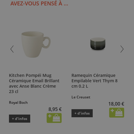
AVEZ-VOUS PENSÉ À ...
Kitchen Pompéi Mug
Ramequin Céramique
Céramique Email Brillant
Empilable Vert Thym 8
avec Anse Blanc Crème
cm 0.2 L
23 cl
Le Creuset
Royal Boch
18,00 €
8,95 €
+ d’infos
+ d’infos