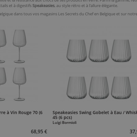
bilité et la résistance aux chocs de ses produits en verre. Parmi la gamme, re
ails et à digestifs
Speakeasies
,
au style rétro et à l'allure élégante.
Belgique dans tous vos magasins Les Secrets du Chef en Belgique et sur not
re à Vin Rouge 70 (6
Speakeasies Swing Gobelet à Eau / Whis
45 (6 pcs)
Luigi Bormioli
68,95 €
37,