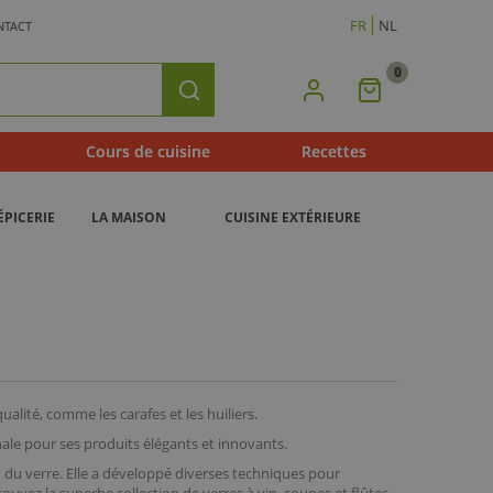
FR
NL
NTACT
0
Mon
Rechercher
Panier
Cours de cuisine
Recettes
ÉPICERIE
LA MAISON
CUISINE EXTÉRIEURE
lité, comme les carafes et les huiliers.
onale pour ses produits élégants et innovants.
 du verre. Elle a développé diverses techniques pour