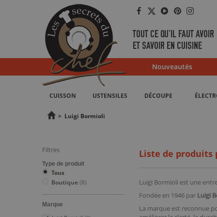
Facebook
Twitter
YouTube
Pinterest
Instag
TOUT CE QU'IL FAUT AVOIR
ET SAVOIR EN CUISINE
Nouveautés
CUISSON
USTENSILES
DÉCOUPE
ÉLECT
>
Luigi Bormioli
Filtres
Liste de produits 
Type de produit
Tous
Luigi Bormioli est une entr
Boutique
(8)
Fondée en 1946 par
Luigi B
Marque
La marque est reconnue pou