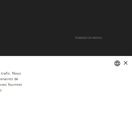
POWERED BY
WEPIKA
×
 trafic. Nous
tenaires de
FRENCH
avez fournies
DUTCH
us
ENGLISH
tractation
FAQ
Recrutement