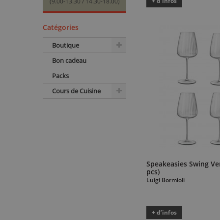
+ d’infos
(9.00-13.30 / 14.30-18.00)
Catégories
Boutique
Bon cadeau
Packs
Cours de Cuisine
Speakeasies Swing Ver
pcs)
Luigi Bormioli
+ d’infos