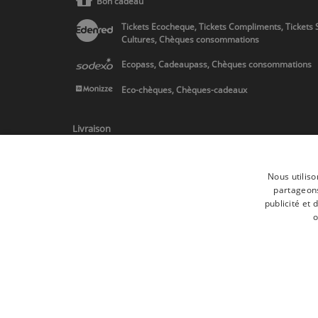
Bon cadeau
Tickets Ecocheque, Tickets Compliments, Tickets 
Cultures, Chèques consommations
Ecopass, Cadeaupass, Chèques consommations
Eco-chèques, Chèques-cadeaux
Livraison
Nous utiliso
partageons
publicité et
* Livraison en Belgique/France/Pays-Bas et partout en Europe sur 
o
Toutes les marques
Conditions générale
Tous droits réservés © 2017 Les Secrets du Chef | Tous les prix indiqués
Conformément au livre VI « Pratiques du marché et protection du cons
Le Client agissant en tant que consommateur dispose d’un droit de rét