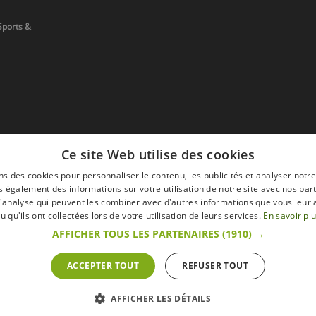
Sports &
Ce site Web utilise des cookies
ns des cookies pour personnaliser le contenu, les publicités et analyser notre
 également des informations sur votre utilisation de notre site avec nos par
 d'analyse qui peuvent les combiner avec d'autres informations que vous leur 
devis
u qu'ils ont collectées lors de votre utilisation de leurs services.
En savoir pl
AFFICHER TOUS LES PARTENAIRES
(1910) →
ACCEPTER TOUT
REFUSER TOUT
s
Mentions légales
Retour & Droit de ré
 sur le site s'entendent toutes taxes comprises.
AFFICHER LES DÉTAILS
ommateur » du Code belge de droit économique.
ractation.endéans les 14 jours ouvrables, de renoncer à sa commande.