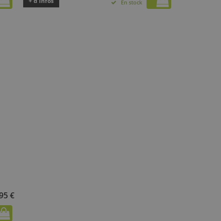
+ d’infos
En stock
95 €