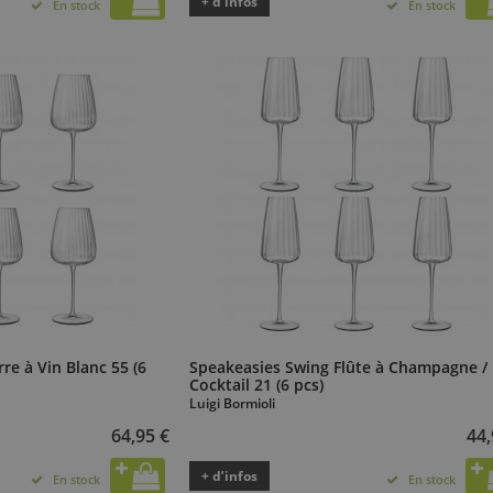
+ d’infos
En stock
En stock
re à Vin Blanc 55 (6
Speakeasies Swing Flûte à Champagne /
Cocktail 21 (6 pcs)
Luigi Bormioli
64,95 €
44,
+ d’infos
En stock
En stock