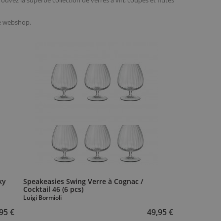
trouvez la superbe collection de verres à vin, coupes et flûtes
re webshop.
ky
Speakeasies Swing Verre à Cognac /
Cocktail 46 (6 pcs)
Luigi Bormioli
95 €
49,95 €