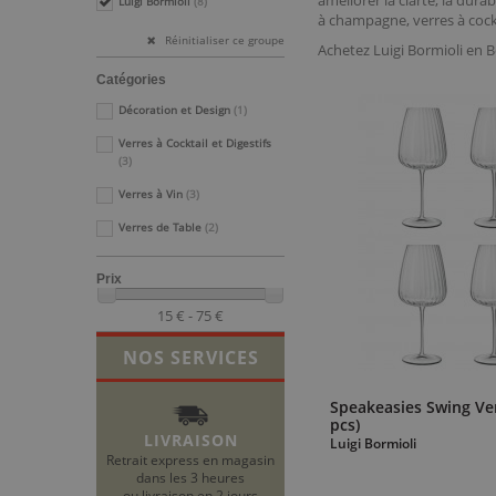
améliorer la clarté, la dura
Luigi Bormioli
(8)
à champagne, verres à cockt
Réinitialiser ce groupe
Achetez Luigi Bormioli en 
Catégories
Décoration et Design
(1)
Verres à Cocktail et Digestifs
(3)
Verres à Vin
(3)
Verres de Table
(2)
Prix
15 € - 75 €
NOS SERVICES
Speakeasies Swing Ver
pcs)
LIVRAISON
Luigi Bormioli
Retrait express en magasin
dans les 3 heures
ou livraison en 2 jours