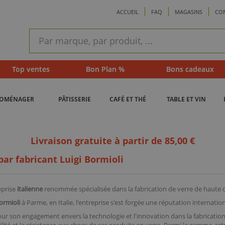
ACCUEIL
FAQ
MAGASINS
CO
ram
Recherche
rapide
Top ventes
Bon Plan %
Bons cadeaux
ROMÉNAGER
PÂTISSERIE
CAFÉ ET THÉ
TABLE ET VIN
Livraison gratuite à partir de 85,00 €
par fabricant Luigi Bormioli
eprise
italienne
renommée spécialisée dans la fabrication de verre de haute qua
ormioli
à Parme, en Italie, l'entreprise s'est forgée une réputation internati
r son engagement envers la technologie et l'innovation dans la fabrication