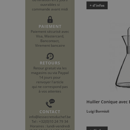
ouvrables si
+ d’infos
commande avant midi
PAIEMENT
Paiement sécurisé avec
Visa, Mastercard,
Bancontact,
Virement bancaire
RETOURS
Retour gratuit via les
magasins ou via Paypal
14 jours pour
renvoyer l'article
qui ne correspond pas
à vos attentes
Huilier Conique avec 
CONTACT
Luigi Bormioli
info@lessecretsduchef.be
Tel : +32(0)10 24 79 34
Horaires : lundi-vendredi