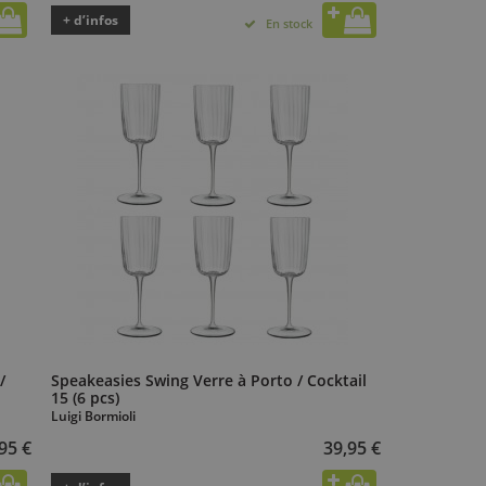
+ d’infos
En stock
/
Speakeasies Swing Verre à Porto / Cocktail
15 (6 pcs)
Luigi Bormioli
95 €
39,95 €