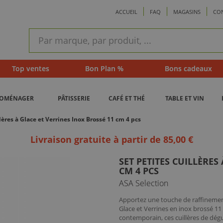
ACCUEIL
FAQ
MAGASINS
CO
ram
Recherche
rapide
Top ventes
Bon Plan %
Bons cadeaux
ROMÉNAGER
PÂTISSERIE
CAFÉ ET THÉ
TABLE ET VIN
lères à Glace et Verrines Inox Brossé 11 cm 4 pcs
Livraison gratuite à partir de 85,00 €
SET PETITES CUILLÈRES
CM 4 PCS
ASA Selection
Apportez une touche de raffinement 
Glace et Verrines en inox brossé 11
contemporain, ces cuillères de dégu