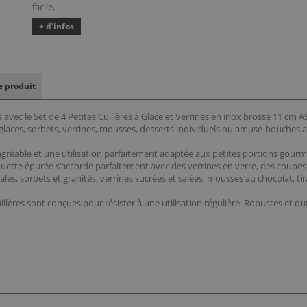
facile,...
+ d'infos
le produit
vec le Set de 4 Petites Cuillères à Glace et Verrines en inox brossé 11 cm A
 glaces, sorbets, verrines, mousses, desserts individuels ou amuse-bouches 
gréable et une utilisation parfaitement adaptée aux petites portions gour
uette épurée s'accorde parfaitement avec des verrines en verre, des coupes à g
ales, sorbets et granités, verrines sucrées et salées, mousses au chocolat, t
illères sont conçues pour résister à une utilisation régulière. Robustes et du