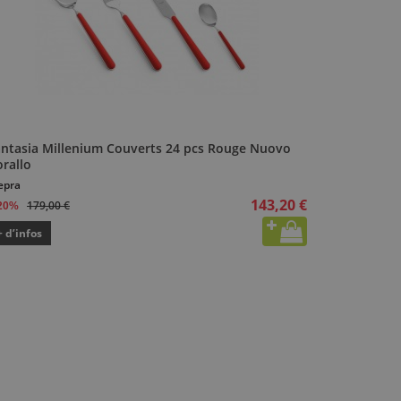
antasia Millenium Couverts 24 pcs Rouge Nuovo
rallo
epra
143,20 €
179,00 €
20%
+ d’infos