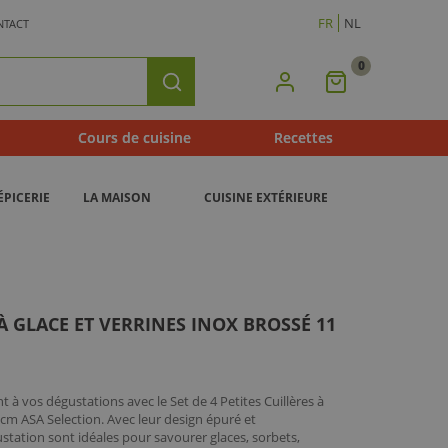
FR
NL
NTACT
0
Mon
Rechercher
Panier
Cours de cuisine
Recettes
ÉPICERIE
LA MAISON
CUISINE EXTÉRIEURE
 À GLACE ET VERRINES INOX BROSSÉ 11
à vos dégustations avec le Set de 4 Petites Cuillères à
 cm ASA Selection. Avec leur design épuré et
station sont idéales pour savourer glaces, sorbets,