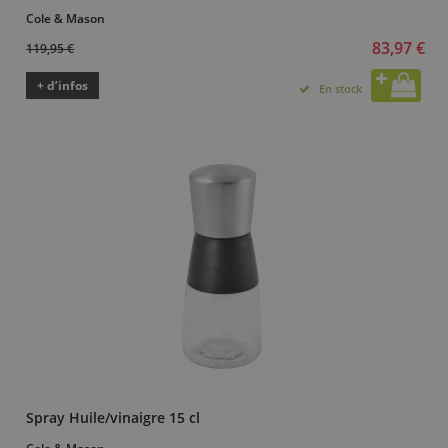
Cole & Mason
83,97 €
119,95 €
+ d’infos
En stock
Spray Huile/vinaigre 15 cl