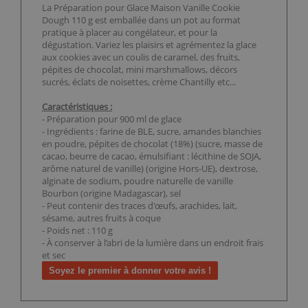
La Préparation pour Glace Maison Vanille Cookie
Dough 110 g est emballée dans un pot au format
pratique à placer au congélateur, et pour la
dégustation. Variez les plaisirs et agrémentez la glace
aux cookies avec un coulis de caramel, des fruits,
pépites de chocolat, mini marshmallows, décors
sucrés, éclats de noisettes, crème Chantilly etc...
Caractéristiques :
- Préparation pour 900 ml de glace
- Ingrédients : farine de BLE, sucre, amandes blanchies
en poudre, pépites de chocolat (18%) (sucre, masse de
cacao, beurre de cacao, émulsifiant : lécithine de SOJA,
arôme naturel de vanille) (origine Hors-UE), dextrose,
alginate de sodium, poudre naturelle de vanille
Bourbon (origine Madagascar), sel
- Peut contenir des traces d'œufs, arachides, lait,
sésame, autres fruits à coque
- Poids net : 110 g
- À conserver à l’abri de la lumière dans un endroit frais
et sec
Soyez le premier à donner votre avis !