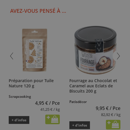
AVEZ-VOUS PENSÉ À ...
Préparation pour Tuile
Fourrage au Chocolat et
Nature 120 g
Caramel aux Eclats de
Biscuits 200 g
Scrapcooking
Patisdécor
4,95 € / Pce
9,95 € / Pce
41,25 € / kg
82,92 € / kg
+ d’infos
+ d’infos