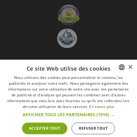
×
S'abonner à la Newsletter
Ce site Web utilise des cookies
GO
Nous utilisons des cookies pour personnaliser le contenu, les
publicités et analyser notre trafic. Nous partageons également des
FRENCH
Je suis d'accord avec
les Mentions légales
informations sur votre utilisation de notre site avec nos partenaires
DUTCH
de publicité et d'analyse qui peuvent les combiner avec d'autres
informations que vous leur avez fournies ou qu'ils ont collectées lors
Toutes les marques
Conditions générales
Mentions légales
ENGLISH
de votre utilisation de leurs services.
En savoir plus
Retour & Droit de rétractation
FAQ
Recrutement
AFFICHER TOUS LES PARTENAIRES
(1910) →
Tous droits réservés © 2017 Les Secrets du Chef | Tous les prix indiqués sur le site
s'entendent toutes taxes comprises.
Conformément au livre VI « Pratiques du marché et protection du consommateur » du
ACCEPTER TOUT
REFUSER TOUT
Code belge de droit économique.
Le Client agissant en tant que consommateur dispose d’un droit de
rétractation.endéans les 14 jours ouvrables, de renoncer à sa commande.