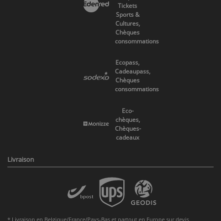
Tickets
Sports &
Cultures,
Chèques
consommations
Ecopass,
Cadeaupass,
Chèques
consommations
Eco-
chèques,
Chèques-
cadeaux
Livraison
* Livraison en Belgique/France/Pays-Bas et partout en Europe sur devis