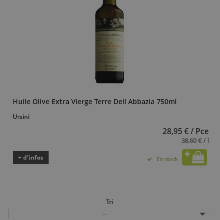
Huile Olive Extra Vierge Terre Dell Abbazia 750ml
Ursini
28,95 € / Pce
38,60 € / l
+ d’infos
En stock
Tri
--