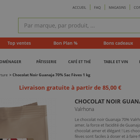
ACCUEIL
FAQ
MAGASINS
CO
ram
Recherche
rapide
Top ventes
Bon Plan %
Bons cadeaux
ROMÉNAGER
PÂTISSERIE
CAFÉ ET THÉ
TABLE ET VIN
rture
>
Chocolat Noir Guanaja 70% Sac Fèves 1 kg
Livraison gratuite à partir de 85,00 €
CHOCOLAT NOIR GUANA
Valrhona
Le chocolat noir Guanaja 70% Valr
amer, la force et l’acidité de Gua
chocolat amer et élégant ! Les choc
fèves sont faciles à doser et à fair