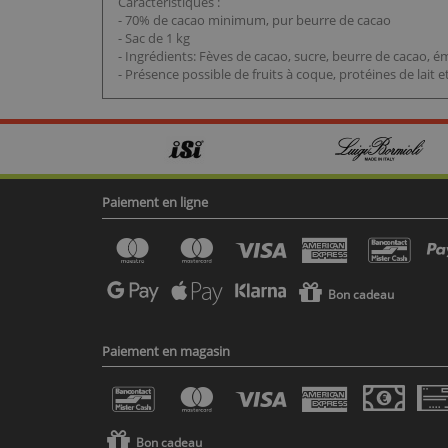
Caractéristiques :
- 70% de cacao minimum, pur beurre de cacao
- Sac de 1 kg
- Ingrédients: Fèves de cacao, sucre, beurre de cacao, émul
- Présence possible de fruits à coque, protéines de lait e
Paiement en ligne
Bon cadeau
Paiement en magasin
Bon cadeau