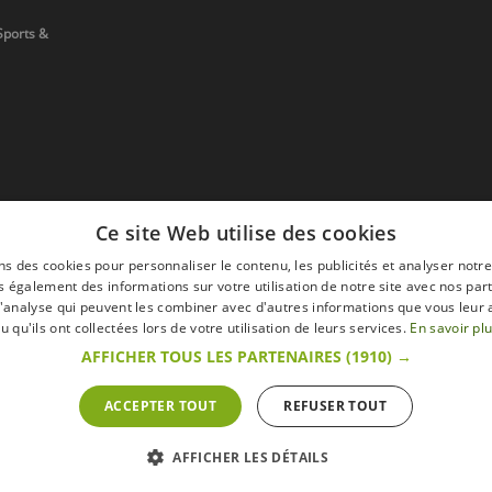
Sports &
Ce site Web utilise des cookies
ns des cookies pour personnaliser le contenu, les publicités et analyser notre
 également des informations sur votre utilisation de notre site avec nos par
 d'analyse qui peuvent les combiner avec d'autres informations que vous leur 
devis
u qu'ils ont collectées lors de votre utilisation de leurs services.
En savoir pl
AFFICHER TOUS LES PARTENAIRES
(1910) →
ACCEPTER TOUT
REFUSER TOUT
s
Mentions légales
Retour & Droit de ré
 sur le site s'entendent toutes taxes comprises.
AFFICHER LES DÉTAILS
ommateur » du Code belge de droit économique.
ractation.endéans les 14 jours ouvrables, de renoncer à sa commande.