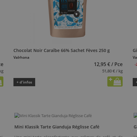
Chocolat Noir Caraïbe 66% Sachet Fèves 250 g
Gi
Valrhona
Va
ce
12,95 € / Pce
-
kg
51,80 € / kg
+ d’infos
Mini Klassik Tarte Gianduja Réglisse Café
G