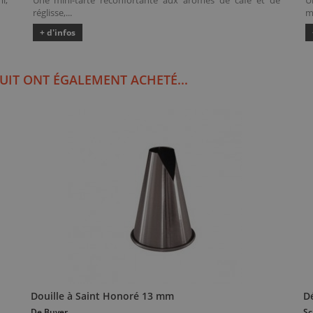
i,
Une mini-tarte réconfortante aux arômes de café et de
U
réglisse,...
m
+ d'infos
UIT ONT ÉGALEMENT ACHETÉ...
Douille à Saint Honoré 13 mm
D
De Buyer
Sc