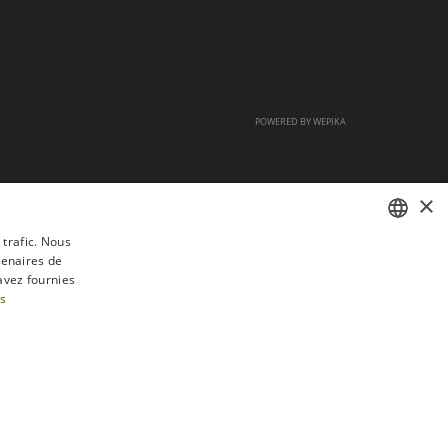
POWERED BY
WEPIKA
×
 trafic. Nous
tenaires de
FRENCH
avez fournies
DUTCH
us
ENGLISH
tractation
FAQ
Recrutement