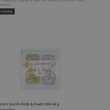
n Magnum original et plein de saveurs, composé d'une
ousse...
+ d'infos
écors Sucrés Rods & Pearls Mix 66 g
rapcooking