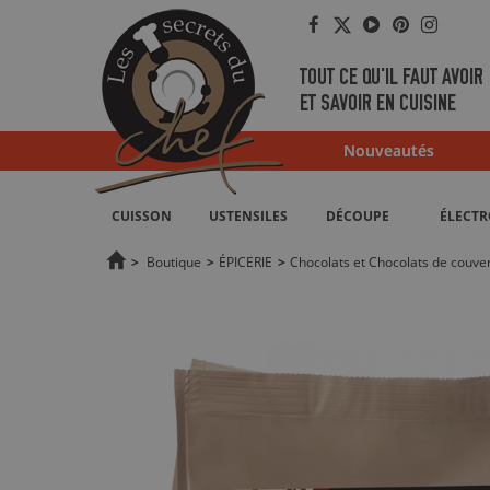
Facebook
Twitter
YouTube
Pinterest
Instag
TOUT CE QU'IL FAUT AVOIR
ET SAVOIR EN CUISINE
Nouveautés
CUISSON
USTENSILES
DÉCOUPE
ÉLECT
>
Boutique
>
ÉPICERIE
>
Chocolats et Chocolats de couve