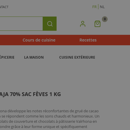
FR
NL
NTACT
0
Mon
Rechercher
Panier
Cours de cuisine
Recettes
ÉPICERIE
LA MAISON
CUISINE EXTÉRIEURE
JA 70% SAC FÈVES 1 KG
hona développe les notes réconfortantes de grué de cacao
naja se répondent comme les sons chauds et harmonieux. Un
olats de couverture et chocolats à pâtisserie Valrhona en
e fondre grâce à leur forme unique et spécifiquement