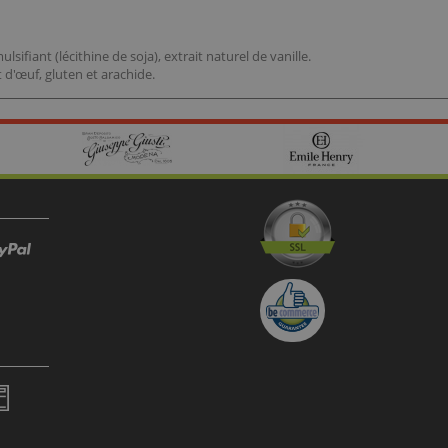
sifiant (lécithine de soja), extrait naturel de vanille.
t d'œuf, gluten et arachide.