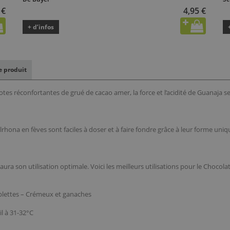
 €
4,95 €
+ d’infos
le produit
tes réconfortantes de grué de cacao amer, la force et l’acidité de Guanaj
lrhona en fèves sont faciles à doser et à faire fondre grâce à leur forme uni
ura son utilisation optimale. Voici les meilleurs utilisations pour le Chocola
blettes – Crémeux et ganaches
il à 31-32°C