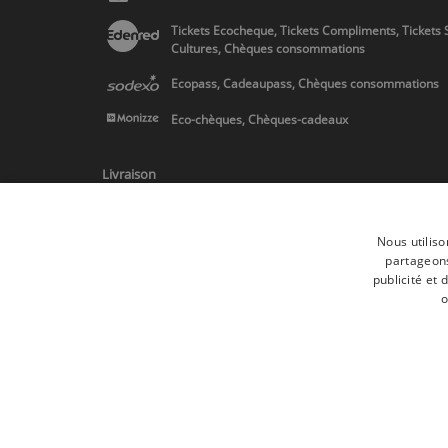
Tickets Ecocheque, Tickets Compliments, Tickets 
Cultures, Chèques consommations
Ecopass, Cadeaupass, Chèques consommations
Eco-chèques, Chèques-cadeaux
Livraison
Nous utiliso
partageons
publicité et
* Livraison en Belgique/France/Pays-Bas et partout en Europe sur 
o
Toutes les marques
Conditions générale
Tous droits réservés © 2017 Les Secrets du Chef | Tous les prix indiqués
Conformément au livre VI « Pratiques du marché et protection du cons
Le Client agissant en tant que consommateur dispose d’un droit de rét
Que faire en cas de litige,
Plus d'infos