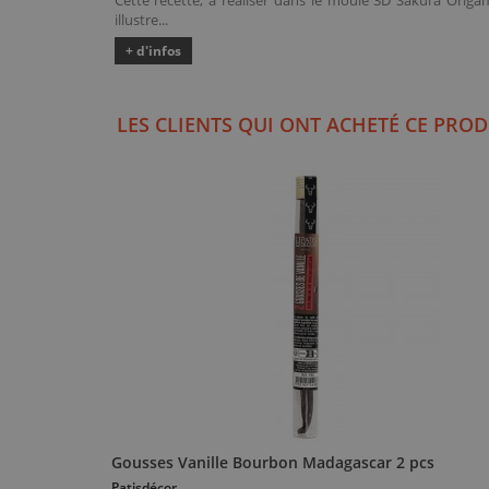
Cette recette, à réaliser dans le moule 3D Sakura Origam
illustre...
+ d'infos
LES CLIENTS QUI ONT ACHETÉ CE PROD
Gousses Vanille Bourbon Madagascar 2 pcs
Patisdécor