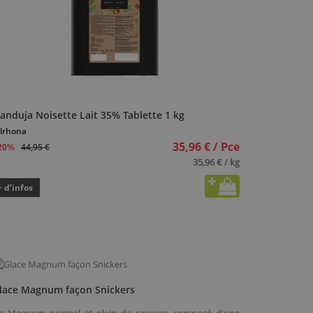
anduja Noisette Lait 35% Tablette 1 kg
lrhona
35,96 € / Pce
44,95 €
20%
35,96 € / kg
+ d’infos
lace Magnum façon Snickers