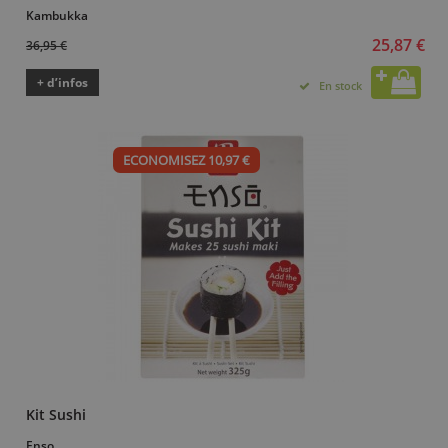
Kambukka
25,87 €
36,95 €
+ d’infos
En stock
ECONOMISEZ 10,97 €
Kit Sushi
Enso