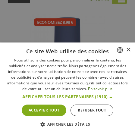
ECONOMISEZ 8,98 €
×
Ce site Web utilise des cookies
Nous utilisons des cookies pour personnaliser le contenu, les
publicités et analyser notre trafic. Nous partageons également des
FRENCH
informations sur votre utilisation de notre site avec nos partenaires
DUTCH
de publicité et d'analyse qui peuvent les combiner avec d'autres
informations que vous leur avez fournies ou qu'ils ont collectées lors
ENGLISH
de votre utilisation de leurs services.
En savoir plus
AFFICHER TOUS LES PARTENAIRES
(1910) →
Spice Mill Moulin à Muscade et à Epices Gris Bleu Denim
Mat 12 cm
ACCEPTER TOUT
REFUSER TOUT
Microplane
20,97 €
29,95 €
AFFICHER LES DÉTAILS
+ d’infos
En stock