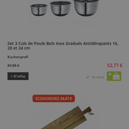
Set 3 Culs de Poule Bols Inox Gradués Antidérapants 16,
20 et 24 cm
Kuchenprofi
52,77 €
87,95 €
+ d’infos
En stock
ECONOMISEZ 34,47 €