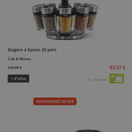
Etagère à Épices 20 pots
Cole & Mason
83,97 €
119,95 €
+ d’infos
En stock
ECONOMISEZ 35,18 €