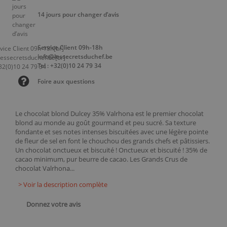
14 jours pour changer d’avis
Service Client 09h-18h
info@lessecretsduchef.be
Tel : +32(0)10 24 79 34
Foire aux questions
Le chocolat blond Dulcey 35% Valrhona est le premier chocolat
blond au monde au goût gourmand et peu sucré. Sa texture
fondante et ses notes intenses biscuitées avec une légère pointe
de fleur de sel en font le chouchou des grands chefs et pâtissiers.
Un chocolat onctueux et biscuité ! Onctueux et biscuité ! 35% de
cacao minimum, pur beurre de cacao. Les Grands Crus de
chocolat Valrhona...
> Voir la description complète
Donnez votre avis