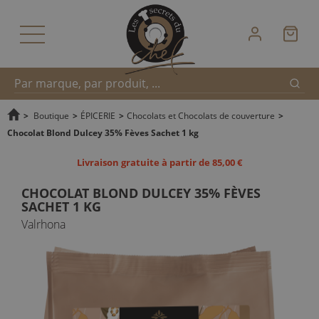
Reche
Recherche
>
Boutique
>
ÉPICERIE
>
Chocolats et Chocolats de couverture
>
Chocolat Blond Dulcey 35% Fèves Sachet 1 kg
rapide
Livraison gratuite à partir de 85,00 €
CHOCOLAT BLOND DULCEY 35% FÈVES
SACHET 1 KG
Valrhona