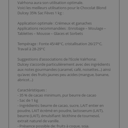
Valrhona aura son utilisation optimale.
Voici les meilleurs utilisations pour le Chocolat Blond
Dulcey 35% Sac Fèves 1 kg :
Application optimale : Crémeux et ganaches
Applications recommandées : Enrobage – Moulage –
Tablettes – Mousse – Glaces et Sorbets
Tempérage : Fonte 45/48°C, cristallisation 26/27°C,
Travail à 28-29°C
Suggestions d'associations de l'Ecole Valrhona:
Dulcey s'accorde particulièrement avec des ingrédients
aux notes gourmandes (caramel, café, noisettes...) ainsi
qu'avec des fruits jaunes peu acides (mangue, banane,
abricot...)
Caractéristiques :
- 35 % de cacao minimum, pur beurre de cacao
- Sac de 1 kg
- Ingrédients: beurre de cacao, sucre, LAIT entier en
poudre, LAIT écrémé en poudre, lactoserum (LAIT),
beurre (LAIT), émulsifiant: lécithine de tournesol,
extrait naturel de vanille.
- Présence possible de: fruits à coque, soja.