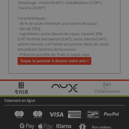
Tempérage : Fonte 45/48°C, cristallisation 27/28°C,
Travail à 29/30°C
Caractéristiques :
- 36 % de cacao minimum, pur beurre de cacao
- Sac de 250 g
- Ingrédients: sucre, beurre de cacao, caramel 20%
(LAIT écrémé, lactoserum (LAIT), sucre, beurre (LAIT),
arôme naturel), LAIT entier en poudre, fèves de cacao,
émulsifiant: lécithine de tournesol.
- Présence possible de: fruits à coque, soja.
Soyez le premier à donner votre avis !
Paiement en ligne
Bon cadeau