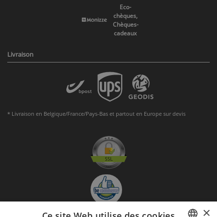
Eco-
chèques,
Chèques-
cadeaux
Livraison
* Livraison en Belgique/France/Pays-Bas et partout en Europe sur devis
×
Ce site Web utilise des cookies