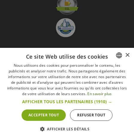
×
Ce site Web utilise des cookies
S'abonner à la Newsletter
GO
Nous utilisons des cookies pour personnaliser le contenu, les
publicités et analyser notre trafic. Nous partageons également des
FRENCH
Je suis d'accord avec
les Mentions légales
informations sur votre utilisation de notre site avec nos partenaires
DUTCH
de publicité et d'analyse qui peuvent les combiner avec d'autres
Toutes les marques
Conditions générales
Mentions légales
informations que vous leur avez fournies ou qu'ils ont collectées lors
ENGLISH
de votre utilisation de leurs services.
En savoir plus
Retour & Droit de rétractation
FAQ
Recrutement
AFFICHER TOUS LES PARTENAIRES
(1910) →
Tous droits réservés © 2017 Les Secrets du Chef | Tous les prix indiqués sur le site
s'entendent toutes taxes comprises.
Conformément au livre VI « Pratiques du marché et protection du consommateur » du
ACCEPTER TOUT
REFUSER TOUT
Code belge de droit économique.
Le Client agissant en tant que consommateur dispose d’un droit de
rétractation.endéans les 14 jours ouvrables, de renoncer à sa commande.
Que faire en cas de litige,
Plus d'infos
AFFICHER LES DÉTAILS
POWERED BY
WEPIKA