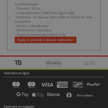
Caractéristiques
- Diamètre : 61 cm
- Compatible avec le Big Green Egg XLarge
- Matériaux : anneau en acier revêtu et broche en acier
inoxydable
- Moteur : 220-240 volts
- Alimentation : électrique
- Supporte une charge jusqu'à 15 kg
Soyez le premier à donner votre avis !
Paiement en ligne
Bon cadeau
Paiement en magasin