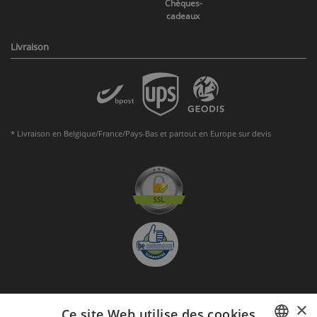
Chèques-
cadeaux
Livraison
* Livraison en Belgique/France/Pays-Bas et partout en Europe sur devis
×
S'abonner à la Newsletter
Ce site Web utilise des cookies