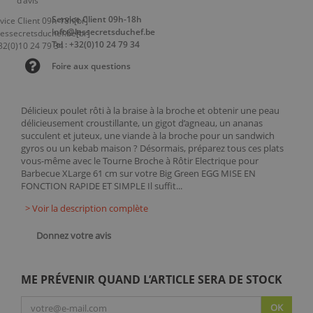
Service Client 09h-18h
info@lessecretsduchef.be
Tel : +32(0)10 24 79 34
Foire aux questions
Délicieux poulet rôti à la braise à la broche et obtenir une peau
délicieusement croustillante, un gigot d’agneau, un ananas
succulent et juteux, une viande à la broche pour un sandwich
gyros ou un kebab maison ? Désormais, préparez tous ces plats
vous-même avec le Tourne Broche à Rôtir Electrique pour
Barbecue XLarge 61 cm sur votre Big Green EGG MISE EN
FONCTION RAPIDE ET SIMPLE Il suffit...
> Voir la description complète
Donnez votre avis
ME PRÉVENIR QUAND L’ARTICLE SERA DE STOCK
OK