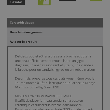
+ d’infos
Caractéristiques
Dans la même gamme
Avis sur le produit
Délicieux poulet rôti à la braise à la broche et obtenir
une peau délicieusement croustillante, un gigot
d’agneau, un ananas succulent et juteux, une viande à
la broche pour un sandwich gyros ou un kebab maison
?
Désormais, préparez tous ces plats vous-même avec le
Tourne Broche à Rôtir Electrique pour Barbecue XLarge
61 cm sur votre Big Green EGG
MISE EN FONCTION RAPIDE ET SIMPLE
Il suffit de placer l’anneau spécial sur la base en
céramique et d’insérer la broche dans l’anneau.
Rabattez ensuite le couvercle de l’EGG afin de pouvoir,