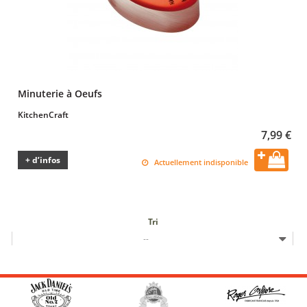
Minuterie à Oeufs
KitchenCraft
7,99 €
+ d’infos
Actuellement indisponible
Tri
--