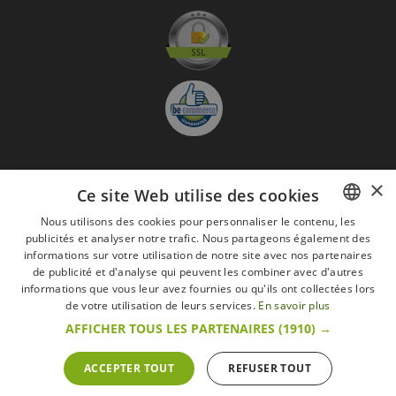
×
S'abonner à la Newsletter
Ce site Web utilise des cookies
GO
Nous utilisons des cookies pour personnaliser le contenu, les
publicités et analyser notre trafic. Nous partageons également des
FRENCH
Je suis d'accord avec
les Mentions légales
informations sur votre utilisation de notre site avec nos partenaires
DUTCH
de publicité et d'analyse qui peuvent les combiner avec d'autres
informations que vous leur avez fournies ou qu'ils ont collectées lors
Toutes les marques
Conditions générales
Mentions légales
ENGLISH
de votre utilisation de leurs services.
En savoir plus
Retour & Droit de rétractation
FAQ
Recrutement
AFFICHER TOUS LES PARTENAIRES
(1910) →
Tous droits réservés © 2017 Les Secrets du Chef | Tous les prix indiqués sur le site
s'entendent toutes taxes comprises.
Conformément au livre VI « Pratiques du marché et protection du consommateur » du
ACCEPTER TOUT
REFUSER TOUT
Code belge de droit économique.
Le Client agissant en tant que consommateur dispose d’un droit de
rétractation.endéans les 14 jours ouvrables, de renoncer à sa commande.