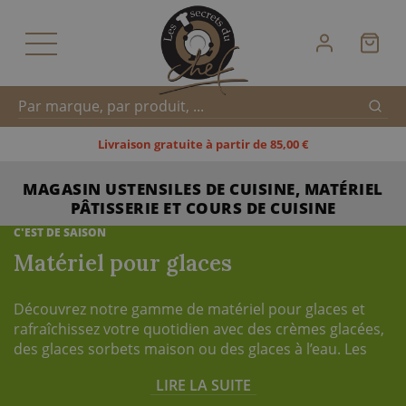
Reche
Recherche
Livraison gratuite à partir de 85,00 €
MAGASIN USTENSILES DE CUISINE, MATÉRIEL
rapide
PÂTISSERIE ET COURS DE CUISINE
C'EST DE SAISON
Matériel pour glaces
Découvrez notre gamme de matériel pour glaces et
rafraîchissez votre quotidien avec des crèmes glacées,
des glaces sorbets maison ou des glaces à l’eau. Les
Secrets du Chef vous proposent une sélection
LIRE LA SUITE
d’ustensiles de cuisine pour la fabrication des glaces