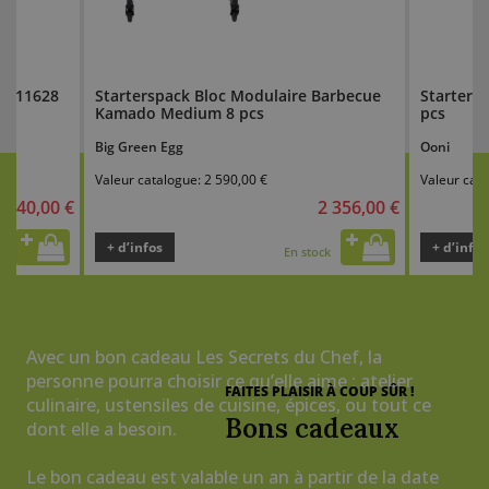
ir 11628
Starterspack Bloc Modulaire Barbecue
Startersp
Kamado Medium 8 pcs
pcs
Big Green Egg
Ooni
Valeur catalogue:
2 590,00 €
Valeur cat
240,00 €
2 356,00 €
+ d’infos
+ d’infos
k
En stock
Avec un bon cadeau Les Secrets du Chef, la
personne pourra choisir ce qu’elle aime : atelier
FAITES PLAISIR À COUP SÛR !
culinaire, ustensiles de cuisine, épices, ou tout ce
Bons cadeaux
dont elle a besoin.
Le bon cadeau est valable un an à partir de la date