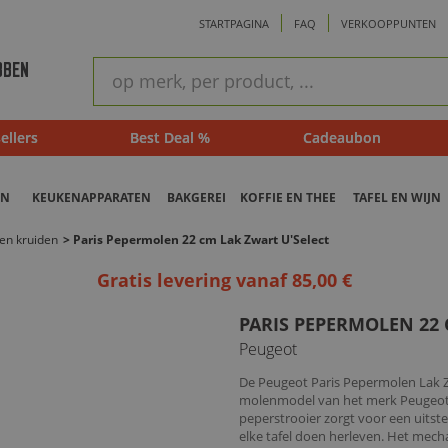
STARTPAGINA
FAQ
VERKOOPPUNTEN
ram
Snel
BBEN
zoeken
ellers
Best Deal %
Cadeaubon
EN
KEUKENAPPARATEN
BAKGEREI
KOFFIE EN THEE
TAFEL EN WIJN
en kruiden
>
Paris Pepermolen 22 cm Lak Zwart U'Select
Gratis levering vanaf 85,00 €
PARIS PEPERMOLEN 22 
Peugeot
De Peugeot Paris Pepermolen Lak Zw
molenmodel van het merk Peugeot.
peperstrooier zorgt voor een uitste
elke tafel doen herleven. Het mec