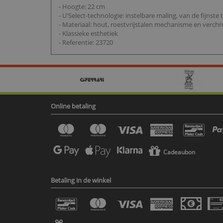
- Hoogte: 22 cm
- U'Select-technologie: instelbare maling, van de fijnste 
- Materiaal: hout, roestvrijstalen mechanisme en ver
- Klassieke esthetiek
- Referentie: 23720
Online betaling
Cadeaubon
Betaling in de winkel