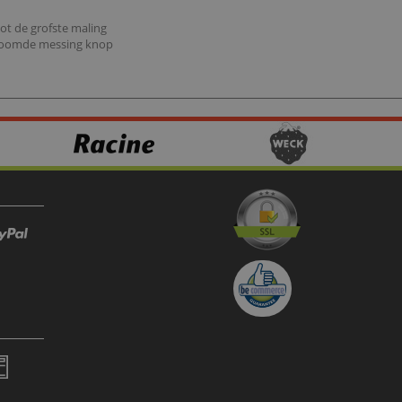
tot de grofste maling
chroomde messing knop