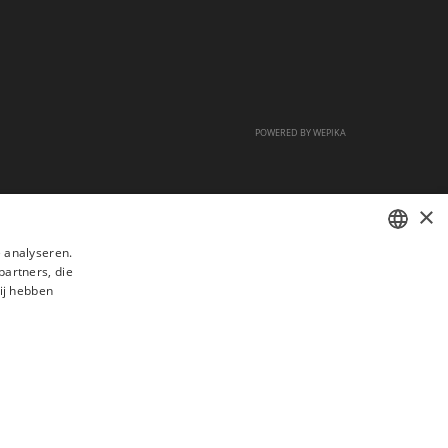
POWERED BY
WEPIKA
×
 analyseren.
partners, die
FRENCH
ij hebben
DUTCH
ENGLISH
s
Veelgestelde vragen
Aanwerving