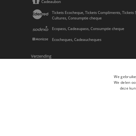
Cadeaubon
Tickets Ecocheque, Tickets Compliments, Tickets 
Cultures, Consumptie cheque
Ecopass, Cadeaupass, Consumptie cheque
Ecocheques, Cadeaucheques
Verzending
We gebruike
We delen ook
deze kun
* Levering in Belgie/Frankrijk/Nederland en in Europa op schatting
Alle merken
Algemene verkoopsvoorwaard
Alle rechten voorbehouden ©2015 Les Secrets du Chef/Alle prijzen op de
De Belgische wetgeving van 6 april 2010 geeft de consument het rech
retractation