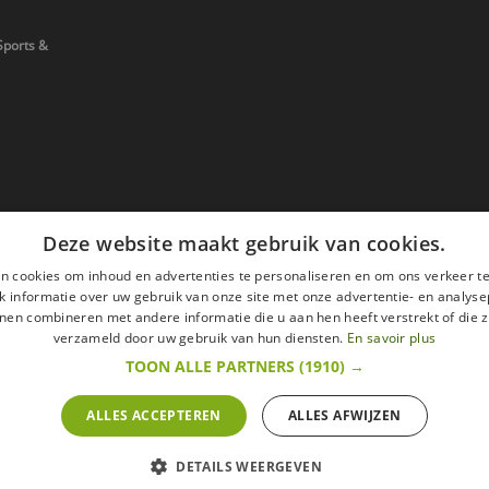
Sports &
Deze website maakt gebruik van cookies.
n cookies om inhoud en advertenties te personaliseren en om ons verkeer te
 informatie over uw gebruik van onze site met onze advertentie- en analyse
nen combineren met andere informatie die u aan hen heeft verstrekt of die z
verzameld door uw gebruik van hun diensten.
En savoir plus
TOON ALLE PARTNERS
(1910) →
ALLES ACCEPTEREN
ALLES AFWIJZEN
en
Wettelijke vermeldingen
withdrawal right
ze website zijn met alle belastingen inbegrepen.
DETAILS WEERGEVEN
t om binnen 14 werkdagen op een aankoop terug te komen.