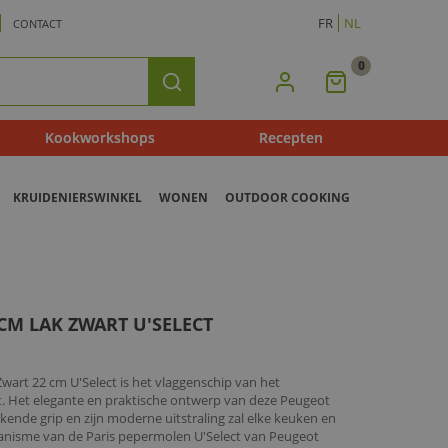
FR
NL
CONTACT
0
Mijn
Zoeken
Winkelmandje
Kookworkshops
Recepten
KRUIDENIERSWINKEL
WONEN
OUTDOOR COOKING
CM LAK ZWART U'SELECT
art 22 cm U'Select is het vlaggenschip van het
 Het elegante en praktische ontwerp van deze Peugeot
kende grip en zijn moderne uitstraling zal elke keuken en
hanisme van de Paris pepermolen U'Select van Peugeot