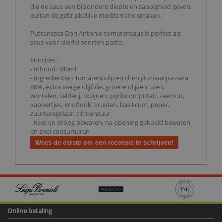
die de saus een bijzondere diepte en sappigheid geven,
buiten de gebruikelijke mediterrane smaken.
Puttanesca Don Antonio tomatensaus is perfect als
saus voor allerlei soorten pasta.
Functies :
- Inhoud: 480ml
- Ingrediënten: Tomatenpulp en cherrytomaatpassata
80%, extra vierge olijfolie, groene olijven, uien,
wortelen, selderij, rozijnen, pijnboompitten, zeezout,
kappertjes, knoflook, kruiden, basilicum, peper,
zuurteregelaar: citroenzuur
- Koel en droog bewaren, na opening gekoeld bewaren
en snel consumeren
Wees de eerste om een recensie te schrijven!
Online betaling