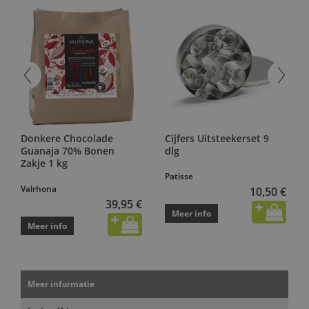
Donkere Chocolade
Cijfers Uitsteekerset 9
Guanaja 70% Bonen
dlg
Zakje 1 kg
Patisse
Valrhona
10,50 €
39,95 €
Meer info
Meer info
Meer informatie