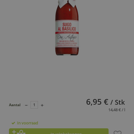
6,95 €
/ Stk
Aantal
14,48 € / l
In voorraad