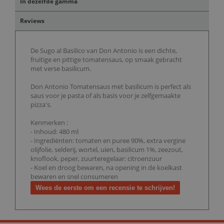
In dezelfde gamma
Reviews
De Sugo al Basilico van Don Antonio is een dichte,
fruitige en pittige tomatensaus, op smaak gebracht
met verse basilicum.
Don Antonio Tomatensaus met basilicum is perfect als
saus voor je pasta of als basis voor je zelfgemaakte
pizza's.
Kenmerken :
- Inhoud: 480 ml
- Ingrediënten: tomaten en puree 90%, extra vergine
olijfolie, selderij, wortel, uien, basilicum 1%, zeezout,
knoflook, peper, zuurteregelaar: citroenzuur
- Koel en droog bewaren, na opening in de koelkast
bewaren en snel consumeren
Wees de eerste om een recensie te schrijven!