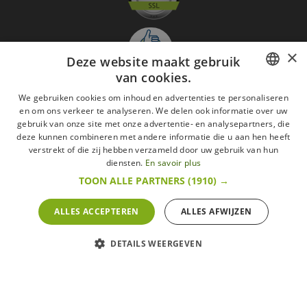
×
Deze website maakt gebruik
van cookies.
FRENCH
We gebruiken cookies om inhoud en advertenties te personaliseren
en om ons verkeer te analyseren. We delen ook informatie over uw
Aanmelden nieuwsbrief
DUTCH
gebruik van onze site met onze advertentie- en analysepartners, die
GO
deze kunnen combineren met andere informatie die u aan hen heeft
ENGLISH
verstrekt of die zij hebben verzameld door uw gebruik van hun
Ik ga akkoord met
de Wettelijke vermeldingen
diensten.
En savoir plus
TOON ALLE PARTNERS
(1910) →
Alle merken
Algemene verkoopsvoorwaarden
Wettelijke vermeldingen
withdrawal rights
ALLES ACCEPTEREN
ALLES AFWIJZEN
Veelgestelde vragen
Aanwerving
DETAILS WEERGEVEN
Alle rechten voorbehouden ©2015 Les Secrets du Chef/Alle prijzen op deze website
zijn met alle belastingen inbegrepen.
De Belgische wetgeving van 6 april 2010 geeft de consument het recht om binnen 14
werkdagen op een aankoop terug te komen.
retractation
litige
More infos
POWERED BY
WEPIKA