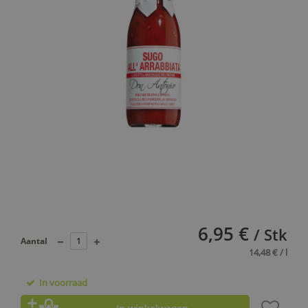
6,95 €
/ Stk
Aantal
14,48 € / l
In voorraad