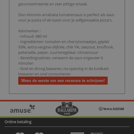
geconcentreerde en zeer pittige smaak.
Don Antonio arrabiata tomatensaus is perfect als saus
voor je pasta of als basis voor je zelfgemaakte pizza's.
Kenmerken :
- Inhoud: 480 ml
- Ingrediënten: tomaten en cherrytomaatjes, geplet
93%, extra vergine olijfolie, chili 1%, zeezout, knoflook,
peterselie, peper, zuurteregelaar: citroenzuur
- Bereidingsadvies: verwarm de saus ongeveer 6
minuten
- Koel en droog bewaren, na opening in de koelkast
bewaren en snel consumeren
Wees de eerste om een recensie te schrijven!
Online betaling