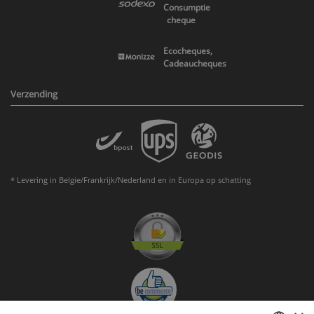
Consumptie
cheque
Ecocheques,
Cadeaucheques
Verzending
* Levering in Belgie/Frankrijk/Nederland en in Europa op schatting