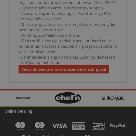
regelbare temperatuurthermostaten van 50 tot 300°C
- Ergonomische en antislip bedieningsknoppen
- 2 verwarmingsindicatielampjes- Rechthoekige RVS
vetopvangbak 9 x 12cm
- Chassis in gesatineerde roestvrijstalen uitvoering die
bestand is tegen corrosie
- Werkt op 220V elektrische stroom
- IPX4-certificering (waterdicht): gegarandeerd gebruik
buitenshuis met totale bescherming tegen opspattend
water en slecht weer
- Garantie: levenslang op de plaat, 2 jaar op de heaters
en 10 jaar op het frame
Wees de eerste om een recensie te schrijven!
Online betaling