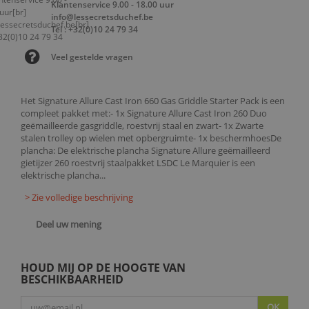
Klantenservice 9.00 - 18.00 uur
info@lessecretsduchef.be
Tel : +32(0)10 24 79 34
Veel gestelde vragen
Het Signature Allure Cast Iron 660 Gas Griddle Starter Pack is een
compleet pakket met:- 1x Signature Allure Cast Iron 260 Duo
geëmailleerde gasgriddle, roestvrij staal en zwart- 1x Zwarte
stalen trolley op wielen met opbergruimte- 1x beschermhoesDe
plancha: De elektrische plancha Signature Allure geëmailleerd
gietijzer 260 roestvrij staalpakket LSDC Le Marquier is een
elektrische plancha...
> Zie volledige beschrijving
Deel uw mening
HOUD MIJ OP DE HOOGTE VAN
BESCHIKBAARHEID
OK