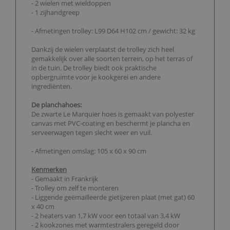
- 2 wielen met wieldoppen
- 1 zijhandgreep
- Afmetingen trolley: L99 D64 H102 cm / gewicht: 32 kg
Dankzij de wielen verplaatst de trolley zich heel
gemakkelijk over alle soorten terrein, op het terras of
in de tuin. De trolley biedt ook praktische
opbergruimte voor je kookgerei en andere
ingrediënten.
De planchahoes:
De zwarte Le Marquier hoes is gemaakt van polyester
canvas met PVC-coating en beschermt je plancha en
serveerwagen tegen slecht weer en vuil.
- Afmetingen omslag: 105 x 60 x 90 cm
Kenmerken
- Gemaakt in Frankrijk
- Trolley om zelf te monteren
- Liggende geëmailleerde gietijzeren plaat (met gat) 60
x 40 cm
- 2 heaters van 1,7 kW voor een totaal van 3,4 kW
- 2 kookzones met warmtestralers geregeld door