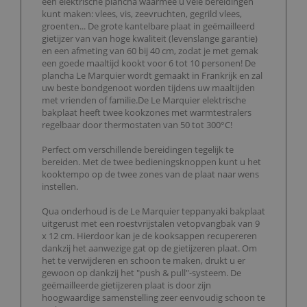
een elektrische plancha waarmee u vele bereidingen
kunt maken: vlees, vis, zeevruchten, gegrild vlees,
groenten... De grote kantelbare plaat in geëmailleerd
gietijzer van van hoge kwaliteit (levenslange garantie)
en een afmeting van 60 bij 40 cm, zodat je met gemak
een goede maaltijd kookt voor 6 tot 10 personen! De
plancha Le Marquier wordt gemaakt in Frankrijk en zal
uw beste bondgenoot worden tijdens uw maaltijden
met vrienden of familie.De Le Marquier elektrische
bakplaat heeft twee kookzones met warmtestralers
regelbaar door thermostaten van 50 tot 300°C!
Perfect om verschillende bereidingen tegelijk te
bereiden. Met de twee bedieningsknoppen kunt u het
kooktempo op de twee zones van de plaat naar wens
instellen.
Qua onderhoud is de Le Marquier teppanyaki bakplaat
uitgerust met een roestvrijstalen vetopvangbak van 9
x 12 cm. Hierdoor kan je de kooksappen recupereren
dankzij het aanwezige gat op de gietijzeren plaat. Om
het te verwijderen en schoon te maken, drukt u er
gewoon op dankzij het "push & pull"-systeem. De
geëmailleerde gietijzeren plaat is door zijn
hoogwaardige samenstelling zeer eenvoudig schoon te