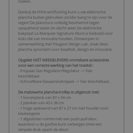
maken.
Dankzij de IPX4-certificering kunt u uw elektrische
plancha buiten gebruiken zonder bang te zijn voor de
regen! De plancha is volledig beschermd tegen
opspattend water en slecht weer.De elektrische
bakplaat Le Marquier Signature Allure is bedoeld voor
koks die van innovatie houden. Ontworpen in
samenwerking met Peugeot Design Lab, staat deze
plancha synoniem voor kwaliteit, design en innovatie.
Opgelet NIET MEEGELEVERD onmisbare accessoires
voor een correcte werking van het toestel :
- Propaan Gas Regulator/Regulator --> hier
beschikbaar
.
- Schroefbare Gasaansluitnippel --> hier
beschikbaar
.
De matzwarte plancha-trolley is uitgerust met:
- 1 bovenplank van 87 x 54 cm
- 2 planken van 43 x 36 cm
- 1 hoge spatwand van 87 x 27 cm met houder voor
keukengerei
- 1 afgesloten ruimte met een push-pull deur,
waardoor u de gasfles kunt verbergen (met een
simpele druk opent de deur)