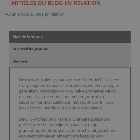
ARTICLES DU BLOG EN RELATION
Aucun article du blog en relation
Meer informatie
In dezelfde gamma
Reviews
De roestvrijstalen granada pers met hendel Cilio is een
fruitpersgereedschap, is robuust en zeer eenvoudig te
gebruiken. Plaats gewoon uw halve granaatappel op
de kegel, laat de hendel met een ergonomisch
siliconen handvat zakken en het sap stroomt in uw
glas of container die er net onder is geplaatst.
De Cilio Professional Manual Granaatappelpers is
perfect voor het verwijderen van sap uit je
granaatappels. Robuust in constructie, uitgerust met
een zeer stabiele en afneembare kegel en een