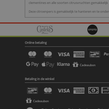
clementines en alle soorten citrusvruchten gemakkelijk
Deze citroenpers is gemakkelijk te hanteren en te onder
Online betaling
Cadeaubon
Betaling in de winkel
Cadeaubon