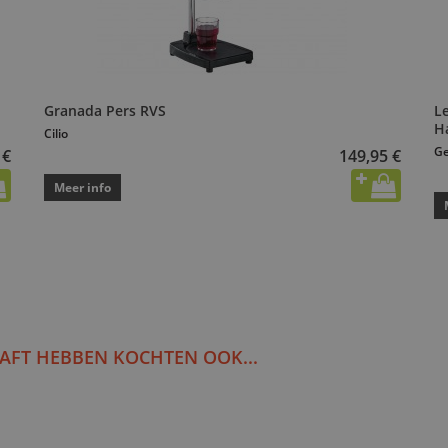
Granada Pers RVS
L
H
Cilio
Ge
 €
149,95 €
Meer info
AFT HEBBEN KOCHTEN OOK...