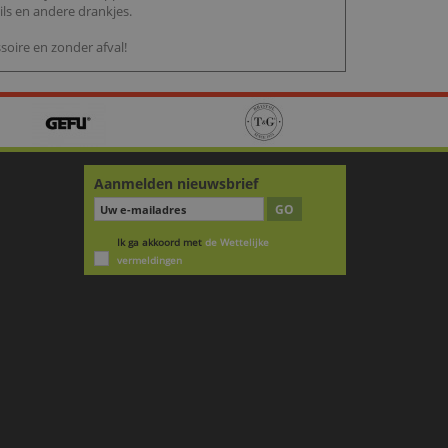
ls en andere drankjes.
soire en zonder afval!
Aanmelden nieuwsbrief
GO
Ik ga akkoord met
de Wettelijke
vermeldingen