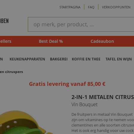
STARTPAGINA
FAQ
VERKOOPPUNTEN
ram
Snel
BBEN
zoeken
ellers
Best Deal %
Cadeaubon
EN
KEUKENAPPARATEN
BAKGEREI
KOFFIE EN THEE
TAFEL EN WIJN
en citruspers
Gratis levering vanaf 85,00 €
2-IN-1 METALEN CITRU
Vin Bouquet
De fruitpers in metaal Vin Bouquet 
zijn om vitamines op te nemen voor
clementines en alle soorten citrus
Het is ook erg handig voor uw cockt