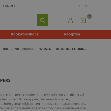
FR
NL
CONTACT
0
Mijn
Zoeken
Winkelmandje
Kookworkshops
Recepten
KRUIDENIERSWINKEL
WONEN
OUTDOOR COOKING
SPERS
is een keukenaccessoire dat u elke ochtend van dienst zal
 het ontbijt. Sinaasappels, citroenen, limoenen,
vruchten gemakkelijk persen met deze compacte citruspers.
ails en andere drankjes. Deze citroenpers is gemakkelijk te