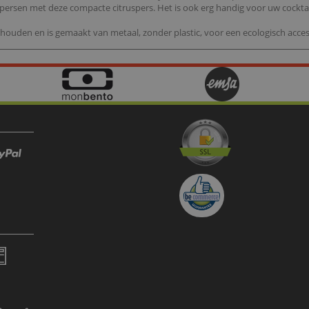
 persen met deze compacte citruspers. Het is ook erg handig voor uw cocktai
houden en is gemaakt van metaal, zonder plastic, voor een ecologisch acces