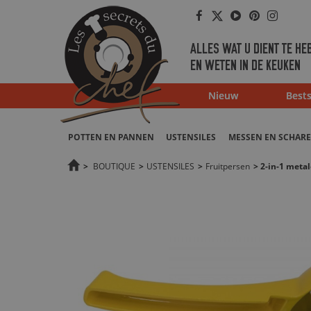
Facebook
Twitter
Youtube
Pinterest
Instag
ALLES WAT U DIENT TE HE
EN WETEN IN DE KEUKEN
Nieuw
Bests
POTTEN EN PANNEN
USTENSILES
MESSEN EN SCHAR
>
BOUTIQUE
>
USTENSILES
>
Fruitpersen
>
2-in-1 metal