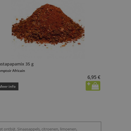
astapapamix 35 g
mptoir Africain
6,95 €
Meer info
t ontbijt. Sinaasappels, citroenen, limoenen,