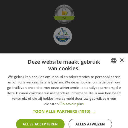
×
Deze website maakt gebruik
Aanmelden nieuwsbrief
van cookies.
GO
FRENCH
We gebruiken cookies om inhoud en advertenties te personaliseren
en om ons verkeer te analyseren. We delen ook informatie over uw
Ik ga akkoord met
de Wettelijke vermeldingen
DUTCH
gebruik van onze site met onze advertentie- en analysepartners, die
deze kunnen combineren met andere informatie die u aan hen heeft
Alle merken
Algemene verkoopsvoorwaarden
ENGLISH
verstrekt of die zij hebben verzameld door uw gebruik van hun
Wettelijke vermeldingen
withdrawal rights
diensten.
En savoir plus
Veelgestelde vragen
Aanwerving
TOON ALLE PARTNERS
(1910) →
Alle rechten voorbehouden ©2015 Les Secrets du Chef/Alle prijzen op deze website
zijn met alle belastingen inbegrepen.
ALLES ACCEPTEREN
ALLES AFWIJZEN
De Belgische wetgeving van 6 april 2010 geeft de consument het recht om binnen 14