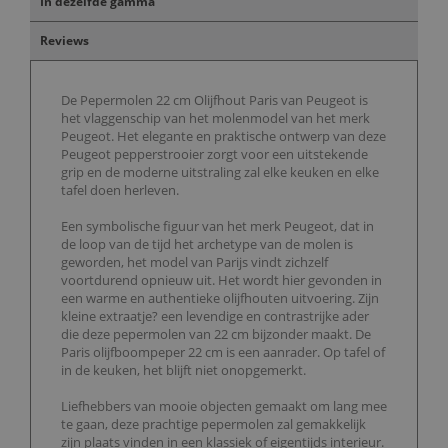
In dezelfde gamma
Reviews
De Pepermolen 22 cm Olijfhout Paris van Peugeot is
het vlaggenschip van het molenmodel van het merk
Peugeot. Het elegante en praktische ontwerp van deze
Peugeot pepperstrooier zorgt voor een uitstekende
grip en de moderne uitstraling zal elke keuken en elke
tafel doen herleven.
Een symbolische figuur van het merk Peugeot, dat in
de loop van de tijd het archetype van de molen is
geworden, het model van Parijs vindt zichzelf
voortdurend opnieuw uit. Het wordt hier gevonden in
een warme en authentieke olijfhouten uitvoering. Zijn
kleine extraatje? een levendige en contrastrijke ader
die deze pepermolen van 22 cm bijzonder maakt. De
Paris olijfboompeper 22 cm is een aanrader. Op tafel of
in de keuken, het blijft niet onopgemerkt.
Liefhebbers van mooie objecten gemaakt om lang mee
te gaan, deze prachtige pepermolen zal gemakkelijk
zijn plaats vinden in een klassiek of eigentijds interieur.