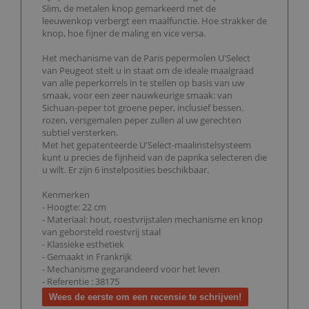
Slim, de metalen knop gemarkeerd met de
leeuwenkop verbergt een maalfunctie. Hoe strakker de
knop, hoe fijner de maling en vice versa.
Het mechanisme van de Paris pepermolen U'Select
van Peugeot stelt u in staat om de ideale maalgraad
van alle peperkorrels in te stellen op basis van uw
smaak, voor een zeer nauwkeurige smaak: van
Sichuan-peper tot groene peper, inclusief bessen.
rozen, versgemalen peper zullen al uw gerechten
subtiel versterken.
Met het gepatenteerde U'Select-maalinstelsysteem
kunt u precies de fijnheid van de paprika selecteren die
u wilt. Er zijn 6 instelposities beschikbaar.
Kenmerken
- Hoogte: 22 cm
- Materiaal: hout, roestvrijstalen mechanisme en knop
van geborsteld roestvrij staal
- Klassieke esthetiek
- Gemaakt in Frankrijk
- Mechanisme gegarandeerd voor het leven
- Referentie : 38175
Wees de eerste om een recensie te schrijven!