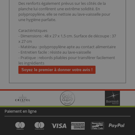
Des renforts également prévus sur les côtés de la
planche lui confèrent une extrême solidité. En
polypropylène, elle se nettoie au lave-vaisselle pour
une hygiène parfaite.
Caractéristiques
- Dimensions : 48 x 27 x 1,5 cm. Surface de découpe : 37
x 27 cm
- Matériau : polypropylène apte au contact alimentaire
- Entretien facile : résiste au lave-vaisselle
- Pratique : rebords pliables pour transférer facilement
les ingrédients
Soyez le premier à donner votre avis !
Paiement en ligne