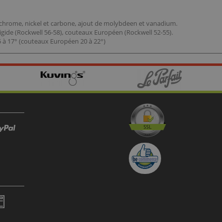
e chrome, nickel et carbone, ajout de molybdeen et vanadium.
rigide (Rockwell 56-58), couteaux Européen (Rockwell 52-55).
 à 17° (couteaux Européen 20 à 22°)