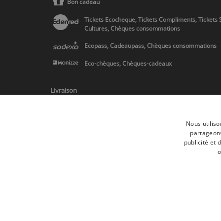
Bon cadeau
Tickets Ecocheque, Tickets Compliments, Tickets 
Cultures, Chèques consommations
Ecopass, Cadeaupass, Chèques consommations
Eco-chèques, Chèques-cadeaux
Livraison
Nous utiliso
partageons
publicité et
* Livraison en Belgique/France/Pays-Bas et partout en Europe sur 
o
Toutes les marques
Conditions générale
Tous droits réservés © 2017 Les Secrets du Chef | Tous les prix indiqués
Conformément au livre VI « Pratiques du marché et protection du cons
Le Client agissant en tant que consommateur dispose d’un droit de rét