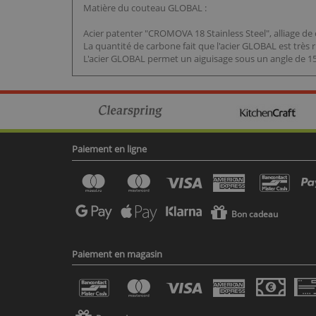
Matière du couteau GLOBAL :
Acier patenter "CROMOVA 18 Stainless Steel", alliage d
La quantité de carbone fait que l'acier GLOBAL est très 
L'acier GLOBAL permet un aiguisage sous un angle de 15
Paiement en ligne
Bon cadeau
Paiement en magasin