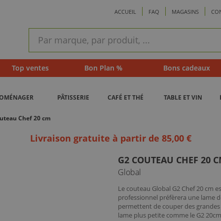
ACCUEIL
FAQ
MAGASINS
CO
ram
Recherche
rapide
Top ventes
Bon Plan %
Bons cadeaux
ROMÉNAGER
PÂTISSERIE
CAFÉ ET THÉ
TABLE ET VIN
uteau Chef 20 cm
Livraison gratuite à partir de 85,00 €
G2 COUTEAU CHEF 20 
Global
Le couteau Global G2 Chef 20 cm est
professionnel préfèrera une lame d
permettent de couper des grandes 
lame plus petite comme le G2 20cm 