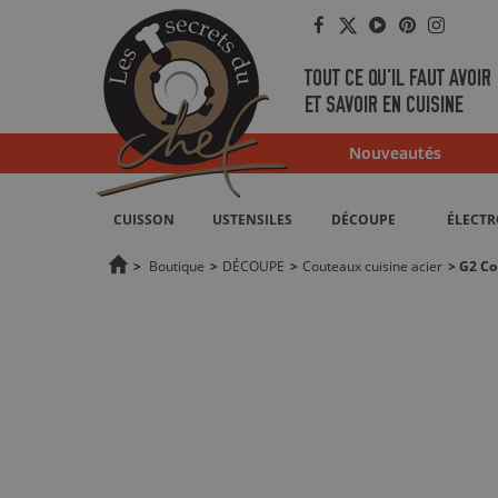
Facebook
Twitter
YouTube
Pinterest
Instag
TOUT CE QU'IL FAUT AVOIR
ET SAVOIR EN CUISINE
Nouveautés
CUISSON
USTENSILES
DÉCOUPE
ÉLECT
>
Boutique
>
DÉCOUPE
>
Couteaux cuisine acier
>
G2 Co