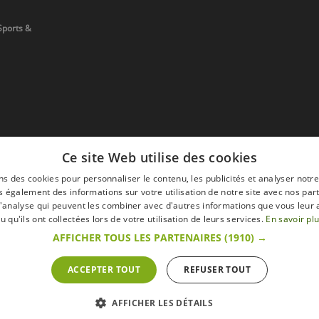
Sports &
Ce site Web utilise des cookies
ns des cookies pour personnaliser le contenu, les publicités et analyser notre
 également des informations sur votre utilisation de notre site avec nos par
 d'analyse qui peuvent les combiner avec d'autres informations que vous leur 
devis
u qu'ils ont collectées lors de votre utilisation de leurs services.
En savoir pl
AFFICHER TOUS LES PARTENAIRES
(1910) →
ACCEPTER TOUT
REFUSER TOUT
s
Mentions légales
Retour & Droit de ré
 sur le site s'entendent toutes taxes comprises.
AFFICHER LES DÉTAILS
ommateur » du Code belge de droit économique.
ractation.endéans les 14 jours ouvrables, de renoncer à sa commande.