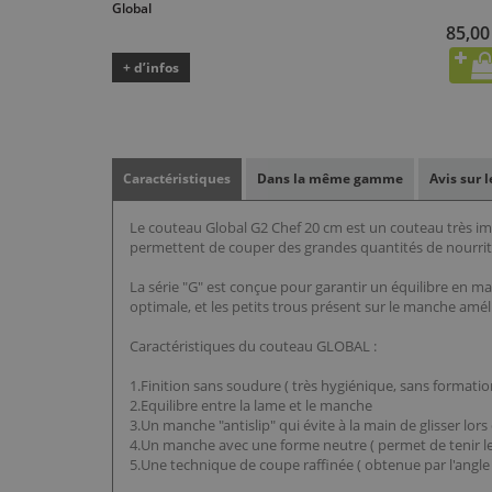
Global
85,00
+ d’infos
Caractéristiques
Dans la même gamme
Avis sur 
Le couteau Global G2 Chef 20 cm est un couteau très imp
permettent de couper des grandes quantités de nourri
La série "G" est conçue pour garantir un équilibre en ma
optimale, et les petits trous présent sur le manche amél
Caractéristiques du couteau GLOBAL :
1.Finition sans soudure ( très hygiénique, sans formatio
2.Equilibre entre la lame et le manche
3.Un manche "antislip" qui évite à la main de glisser lo
4.Un manche avec une forme neutre ( permet de tenir 
5.Une technique de coupe raffinée ( obtenue par l'angle 