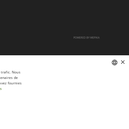
POWERED BY
WEPIKA
×
 trafic. Nous
tenaires de
FRENCH
avez fournies
DUTCH
us
ENGLISH
tractation
FAQ
Recrutement