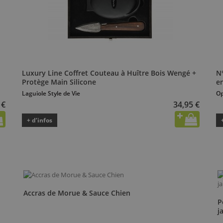
Luxury Line Coffret Couteau à Huître Bois Wengé +
N
Protège Main Silicone
e
Laguiole Style de Vie
Op
 €
34,95 €
+ d’infos
Accras de Morue & Sauce Chien
P
j