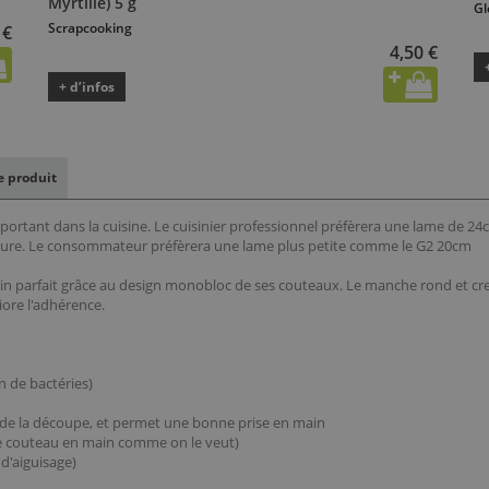
Myrtille) 5 g
Gl
Scrapcooking
 €
4,50 €
+ d’infos
le produit
ortant dans la cuisine. Le cuisinier professionnel préfèrera une lame de 24c
ture. Le consommateur préfèrera une lame plus petite comme le G2 20cm
in parfait grâce au design monobloc de ses couteaux. Le manche rond et creux
iore l'adhérence.
n de bactéries)
rs de la découpe, et permet une bonne prise en main
le couteau en main comme on le veut)
d'aiguisage)