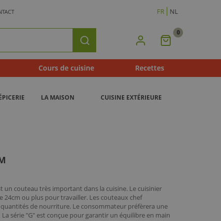
FR
NL
NTACT
0
Mon
Rechercher
Panier
Cours de cuisine
Recettes
ÉPICERIE
LA MAISON
CUISINE EXTÉRIEURE
CM
 un couteau très important dans la cuisine. Le cuisinier
e 24cm ou plus pour travailler. Les couteaux chef
quantités de nourriture. Le consommateur préfèrera une
La série "G" est conçue pour garantir un équilibre en main