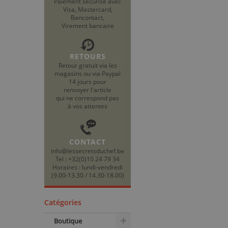
Paiement sécurisé avec
Visa, Mastercard,
Bancontact,
Virement bancaire
RETOURS
Retour gratuit via les
magasins ou via Paypal
14 jours pour
renvoyer l'article
qui ne correspond pas
à vos attentes
CONTACT
info@lessecretsduchef.be
Tel : +32(0)10 24 79 34
Horaires : lundi-vendredi
(9.00-13.30 / 14.30-18.00)
Catégories
Boutique