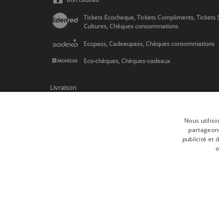
Tickets Ecocheque, Tickets Compliments, Tickets 
Cultures, Chèques consommations
Ecopass, Cadeaupass, Chèques consommations
Eco-chèques, Chèques-cadeaux
Livraison
Nous utiliso
partageons
publicité et
* Livraison en Belgique/France/Pays-Bas et partout en Europe sur 
o
Toutes les marques
Conditions générale
Tous droits réservés © 2017 Les Secrets du Chef | Tous les prix indiqués
Conformément au livre VI « Pratiques du marché et protection du cons
Le Client agissant en tant que consommateur dispose d’un droit de rét