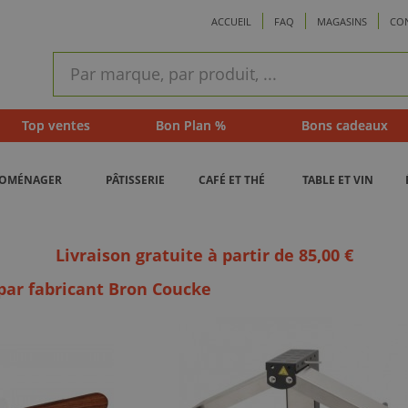
ACCUEIL
FAQ
MAGASINS
CO
ram
Recherche
rapide
Top ventes
Bon Plan %
Bons cadeaux
ROMÉNAGER
PÂTISSERIE
CAFÉ ET THÉ
TABLE ET VIN
Livraison gratuite à partir de 85,00 €
 par fabricant Bron Coucke