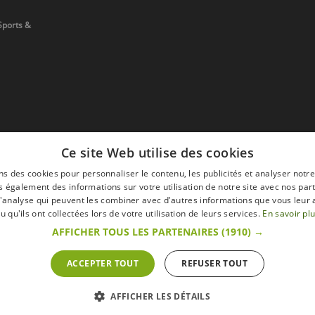
Sports &
Ce site Web utilise des cookies
ns des cookies pour personnaliser le contenu, les publicités et analyser notre
 également des informations sur votre utilisation de notre site avec nos par
 d'analyse qui peuvent les combiner avec d'autres informations que vous leur 
devis
u qu'ils ont collectées lors de votre utilisation de leurs services.
En savoir pl
AFFICHER TOUS LES PARTENAIRES
(1910) →
ACCEPTER TOUT
REFUSER TOUT
s
Mentions légales
Retour & Droit de ré
 sur le site s'entendent toutes taxes comprises.
AFFICHER LES DÉTAILS
ommateur » du Code belge de droit économique.
ractation.endéans les 14 jours ouvrables, de renoncer à sa commande.