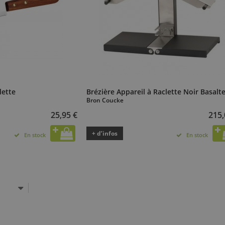
lette
Brézière Appareil à Raclette Noir Basalt
Bron Coucke
25,95 €
215,
+ d’infos
En stock
En stock