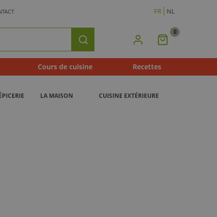
FR
NL
NTACT
0
Mon
Rechercher
Panier
Cours de cuisine
Recettes
ÉPICERIE
LA MAISON
CUISINE EXTÉRIEURE