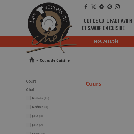
Facebook
Twitter
YouTube
Pinterest
Instag
TOUT CE QU'IL FAUT AVOIR
ET SAVOIR EN CUISINE
Nouveautés
>
Cours de Cuisine
Cours
Cours
Chef
Nicolas
(16)
Noémie
(3)
Julia
(3)
Julie
(2)
Faizal
(4)