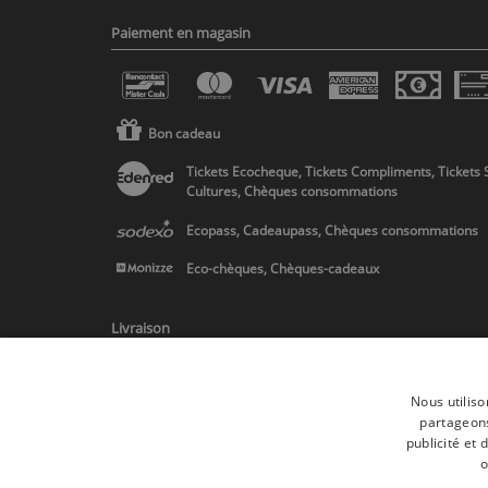
Paiement en magasin
Bon cadeau
Tickets Ecocheque, Tickets Compliments, Tickets 
Cultures, Chèques consommations
Ecopass, Cadeaupass, Chèques consommations
Eco-chèques, Chèques-cadeaux
Livraison
Nous utiliso
partageons
publicité et
* Livraison en Belgique/France/Pays-Bas et partout en Europe sur 
o