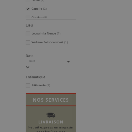
Camille
(2)
Cristian
(8)
Lieu
Lisa
(2)
Louvain la Neuve
(1)
Yvan
(4)
Woluwe Saint-Lambert
(1)
Athanas
(2)
Katesara
(2)
Date
Tous
Deborah
(12)
Alessandro
(18)
Thématique
Jacques M.
(3)
Pâtisserie
(2)
Alexandre
(29)
NOS SERVICES
Réinitialiser ce groupe
LIVRAISON
Retrait express en magasin
dans les 3 heures