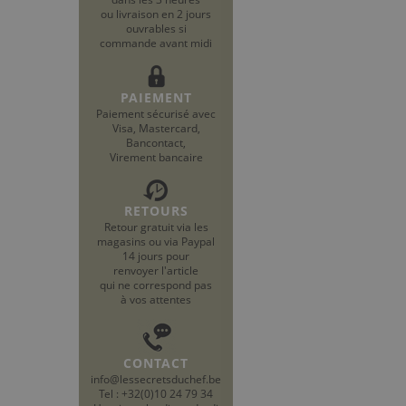
ou livraison en 2 jours
ouvrables si
commande avant midi
PAIEMENT
Paiement sécurisé avec
Visa, Mastercard,
Bancontact,
Virement bancaire
RETOURS
Retour gratuit via les
magasins ou via Paypal
14 jours pour
renvoyer l'article
qui ne correspond pas
à vos attentes
CONTACT
info@lessecretsduchef.be
Tel : +32(0)10 24 79 34