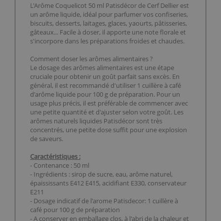
L'Arôme Coquelicot 50 ml Patisdécor de Cerf Dellier est
un arôme liquide, idéal pour parfumer vos confiseries,
biscuits, desserts, laitages, glaces, yaourts, pâtisseries,
gâteaux... Facile à doser, il apporte une note florale et
s'incorpore dans les préparations froides et chaudes.
Comment doser les arômes alimentaires ?
Le dosage des arômes alimentaires est une étape
cruciale pour obtenir un goût parfait sans excès. En
général, il est recommandé d'utiliser 1 cuillère à café
d'arôme liquide pour 100 g de préparation. Pour un
usage plus précis, il est préférable de commencer avec
une petite quantité et d'ajuster selon votre goût. Les
arômes naturels liquides Patisdécor sont très
concentrés, une petite dose suffit pour une explosion
de saveurs.
Caractéristiques :
- Contenance : 50 ml
- Ingrédients : sirop de sucre, eau, arôme naturel,
épaississants E412 E415, acidifiant E330, conservateur
E211
- Dosage indicatif de l'arome Patisdecor: 1 cuillère à
café pour 100 g de préparation
- A conserver en emballage clos, à l'abri de la chaleur et