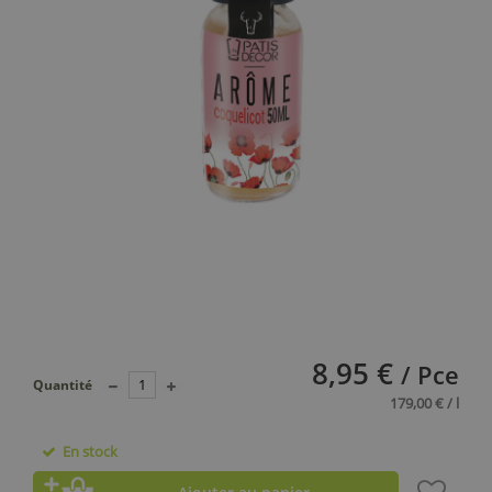
8,95 €
/ Pce
Quantité
179,00 € / l
En stock