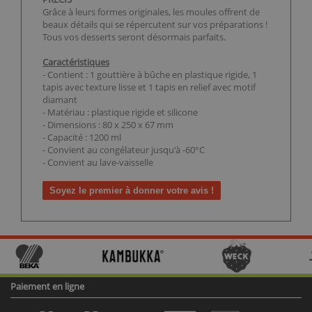
Grâce à leurs formes originales, les moules offrent de
beaux détails qui se répercutent sur vos préparations !
Tous vos desserts seront désormais parfaits.
Caractéristiques
- Contient : 1 gouttière à bûche en plastique rigide, 1
tapis avec texture lisse et 1 tapis en relief avec motif
diamant
- Matériau : plastique rigide et silicone
- Dimensions : 80 x 250 x 67 mm
- Capacité : 1200 ml
- Convient au congélateur jusqu'à -60°C
- Convient au lave-vaisselle
Soyez le premier à donner votre avis !
Paiement en ligne