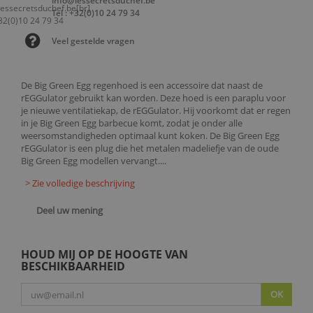
info@lessecretsduchef.be
Tel : +32(0)10 24 79 34
Veel gestelde vragen
De Big Green Egg regenhoed is een accessoire dat naast de
rEGGulator gebruikt kan worden. Deze hoed is een paraplu voor
je nieuwe ventilatiekap, de rEGGulator. Hij voorkomt dat er regen
in je Big Green Egg barbecue komt, zodat je onder alle
weersomstandigheden optimaal kunt koken. De Big Green Egg
rEGGulator is een plug die het metalen madeliefje van de oude
Big Green Egg modellen vervangt....
> Zie volledige beschrijving
Deel uw mening
HOUD MIJ OP DE HOOGTE VAN
BESCHIKBAARHEID
OK