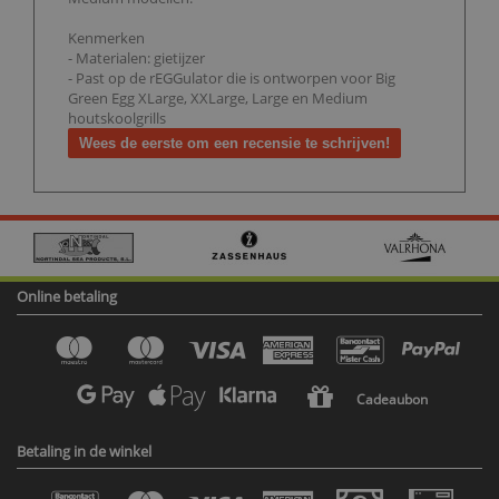
Kenmerken
- Materialen: gietijzer
- Past op de rEGGulator die is ontworpen voor Big
Green Egg XLarge, XXLarge, Large en Medium
houtskoolgrills
Wees de eerste om een recensie te schrijven!
Online betaling
Cadeaubon
Betaling in de winkel