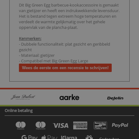
Dit Big Green Egg barbecue-kookaccessoire is gemaakt
van gietijzer en heeft een indrukwekkende levensduur.
Het is bestand tegen extreem hoge temperaturen en
verdeelt de warmte gelijkmatig over het gehele
oppervlak van de plancha-plaat.
Kenmerken:
- Dubbele functionaliteit: plat gezicht en geribbeld
gezicht
- Materiaal: gietijzer
- Compatibel met Big Green Egg Large
Wees de eerste om een recensie te schrijven!
Online betaling