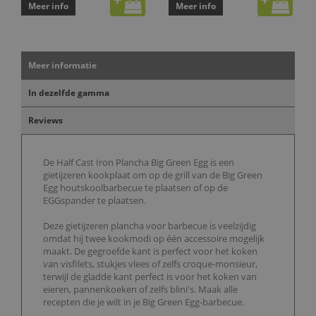
Meer info
Meer info
Meer informatie
In dezelfde gamma
Reviews
De Half Cast Iron Plancha Big Green Egg is een
gietijzeren kookplaat om op de grill van de Big Green
Egg houtskoolbarbecue te plaatsen of op de
EGGspander te plaatsen.
Deze gietijzeren plancha voor barbecue is veelzijdig
omdat hij twee kookmodi op één accessoire mogelijk
maakt. De gegroefde kant is perfect voor het koken
van visfilets, stukjes vlees of zelfs croque-monsieur,
terwijl de gladde kant perfect is voor het koken van
eieren, pannenkoeken of zelfs blini's. Maak alle
recepten die je wilt in je Big Green Egg-barbecue.