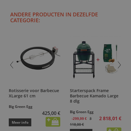
ANDERE PRODUCTEN IN DEZELFDE
CATEGORIE:
Rotisserie voor Barbecue
Starterspack Frame
XLarge 61 cm
Barbecue Kamado Large
8 dlg
Big Green Egg
Big Green Egg
425,00 €
2 818,01 €
3
-299,99 €
Meer info
118,00 €