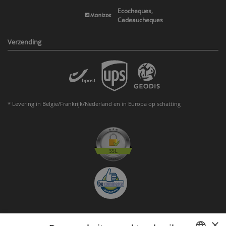
Ecocheques,
Cadeaucheques
Verzending
* Levering in Belgie/Frankrijk/Nederland en in Europa op schatting
×