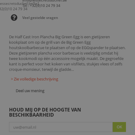
info@lessecretsduchef.be
Tel : +32(0)10 24 79 34
Veel gestelde vragen
De Half Cast Iron Plancha Big Green Egg is een gietijzeren
kookplaat om op de grill van de Big Green Egg
houtskoolbarbecue te plaatsen of op de EGGspander te plaatsen.
Deze gietijzeren plancha voor barbecue is veelzijdig omdat hij
twee kookmodi op één accessoire mogelijk maakt. De gegroefde
kant is perfect voor het koken van visfilets, stukjes vlees of zelfs
croque-monsieur, terwijl de gladde...
> Zie volledige beschrijving
Deel uw mening
HOUD MIJ OP DE HOOGTE VAN
BESCHIKBAARHEID
OK