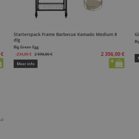
Starterspack Frame Barbecue Kamado Medium 8
G
dlg
Bi
Big Green Egg
 €
2 356,00 €
2 590,00 €
-234,00 €
Meer info
al