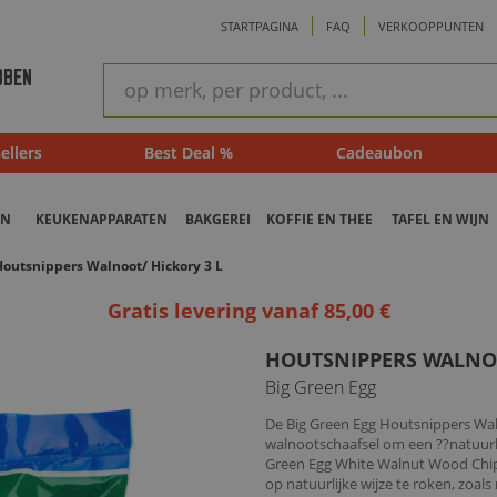
STARTPAGINA
FAQ
VERKOOPPUNTEN
ram
Snel
BBEN
zoeken
ellers
Best Deal %
Cadeaubon
EN
KEUKENAPPARATEN
BAKGEREI
KOFFIE EN THEE
TAFEL EN WIJN
Houtsnippers Walnoot/ Hickory 3 L
Gratis levering vanaf 85,00 €
HOUTSNIPPERS WALNOO
Big Green Egg
De Big Green Egg Houtsnippers Wal
walnootschaafsel om een ??natuurli
Green Egg White Walnut Wood Chips
op natuurlijke wijze te roken, zoal