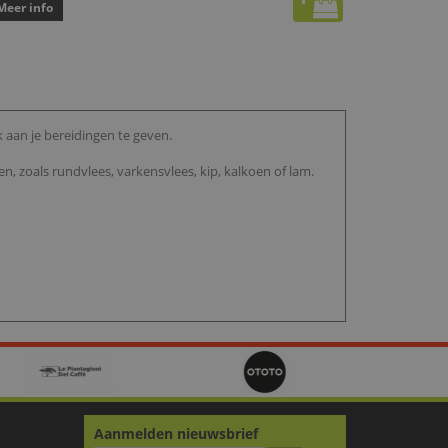
Meer info
aan je bereidingen te geven.
, zoals rundvlees, varkensvlees, kip, kalkoen of lam.
Aanmelden nieuwsbrief