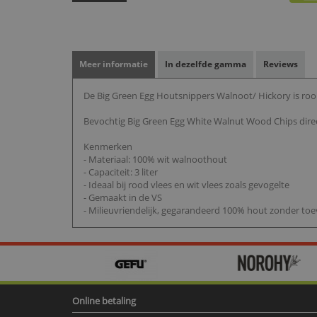
Meer informatie
In dezelfde gamma
Reviews
De Big Green Egg Houtsnippers Walnoot/ Hickory is roo
Bevochtig Big Green Egg White Walnut Wood Chips direct 
Kenmerken
- Materiaal: 100% wit walnoothout
- Capaciteit: 3 liter
- Ideaal bij rood vlees en wit vlees zoals gevogelte
- Gemaakt in de VS
- Milieuvriendelijk, gegarandeerd 100% hout zonder to
Online betaling