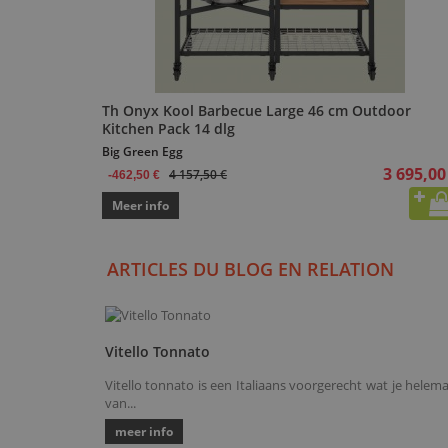
Th Onyx Kool Barbecue Large 46 cm Outdoor
Kitchen Pack 14 dlg
Big Green Egg
3 695,00
4 157,50 €
-462,50 €
Meer info
ARTICLES DU BLOG EN RELATION
Vitello Tonnato
Vitello tonnato is een Italiaans voorgerecht wat je helema
van...
meer info