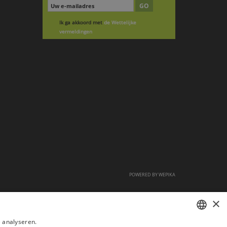
GO
Ik ga akkoord met
de Wettelijke
vermeldingen
POWERED BY
WEPIKA
×
 analyseren.