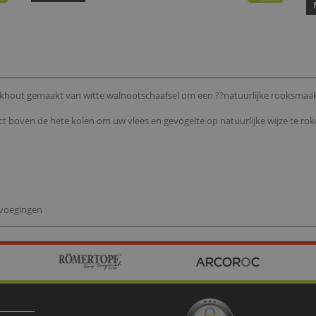
khout gemaakt van witte walnootschaafsel om een ??natuurlijke rooksmaak 
boven de hete kolen om uw vlees en gevogelte op natuurlijke wijze te roken
evoegingen