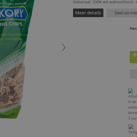
Materiaal: 100% wit walnoothout - Ca
Meer details
Deel uw me
Aan