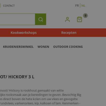
FR
NL
CONTACT
0
Mijn
Zoeken
Winkelmandje
Kookworkshops
Recepten
KRUIDENIERSWINKEL
WONEN
OUTDOOR COOKING
T/ HICKORY 3 L
noot/ Hickory is rookhout gemaakt van witte
jke rooksmaak aan je bereidingen te geven. Bevochtig Big
 direct boven de hete kolen om uw vlees en gevogelte
s rundvlees, varkensvlees, kip, kalkoen of lam. Kenmerken -