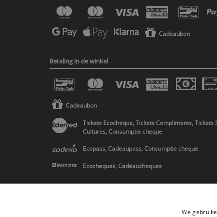
Cadeaubon
Betaling in de winkel
Cadeaubon
Tickets Ecocheque, Tickets Compliments, Tickets 
Cultures, Consumptie cheque
Ecopass, Cadeaupass, Consumptie cheque
Ecocheques, Cadeaucheques
Verzending
We gebruike