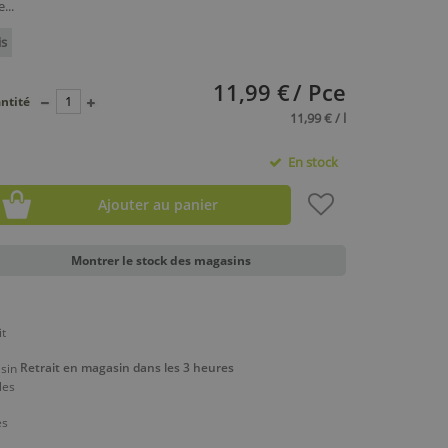
...
is
11,99 €
/ Pce
ntité
11,99 € / l
En stock
Ajouter au panier
Montrer le stock des magasins
Retrait en magasin dans les 3 heures