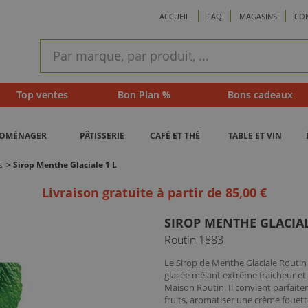
ACCUEIL
FAQ
MAGASINS
CO
ram
Recherche
rapide
Top ventes
Bon Plan %
Bons cadeaux
ROMÉNAGER
PÂTISSERIE
CAFÉ ET THÉ
TABLE ET VIN
s
>
Sirop Menthe Glaciale 1 L
Livraison gratuite à partir de 85,00 €
SIROP MENTHE GLACIAL
Routin 1883
Le Sirop de Menthe Glaciale Routi
glacée mêlant extrême fraicheur et
Maison Routin. Il convient parfaite
fruits, aromatiser une crème fouet