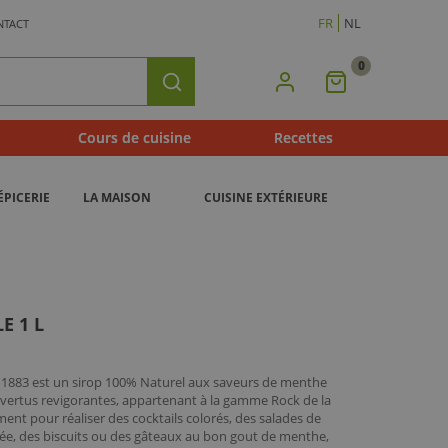
FR
NL
NTACT
0
Mon
Rechercher
Panier
Cours de cuisine
Recettes
ÉPICERIE
LA MAISON
CUISINE EXTÉRIEURE
E 1 L
n 1883 est un sirop 100% Naturel aux saveurs de menthe
 vertus revigorantes, appartenant à la gamme Rock de la
ment pour réaliser des cocktails colorés, des salades de
tée, des biscuits ou des gâteaux au bon gout de menthe,