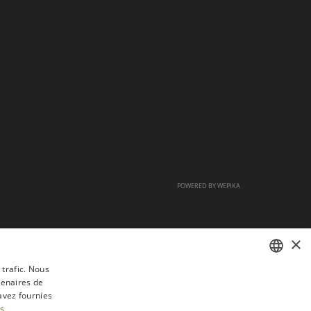
POWERED BY
WEPIKA
×
 trafic. Nous
tenaires de
FRENCH
avez fournies
DUTCH
us