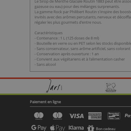
Le Sirop de Menthe Glaciale Routin 1883 peut être associ
gazeuse ou eau) pour des mélanges surprenants.
La gamme Rock par Philibert Routin s'inspire des booster
invités avec des arômes percutants, nerveux et décoiffa
régaler les plus gourmets d'entre nous.
Caractéristiques
- Contenance : 1 L (125 doses de 8 ml)
- Bouteille en verre ou en PET selon les stocks disponibl
- Sans conservateur, sans arôme artificiel, sans colora
- Conservation après ouverture : 1 an
- Convient aux végétariens et à l'alimentation casher
- Sans alcool
Paiement en ligne
Bon cadeau