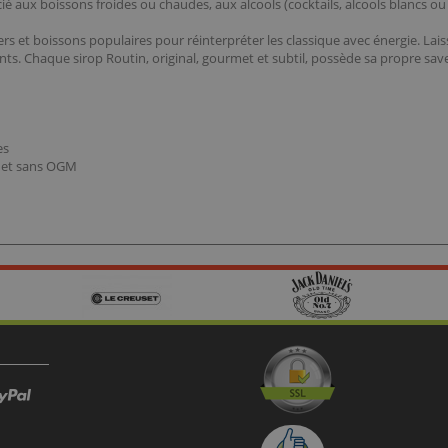
é aux boissons froides ou chaudes, aux alcools (cocktails, alcools blancs ou
s et boissons populaires pour réinterpréter les classique avec énergie. Lais
nts. Chaque sirop Routin, original, gourmet et subtil, possède sa propre sav
es
nt et sans OGM