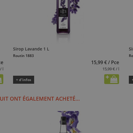
Sirop Lavande 1 L
S
Routin 1883
Ro
ce
15,99 € / Pce
/ l
15,99 € / l
+ d’infos
UIT ONT ÉGALEMENT ACHETÉ...