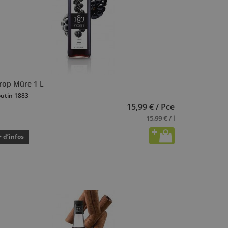
irop Mûre 1 L
utin 1883
15,99 € / Pce
15,99 € / l
+ d’infos