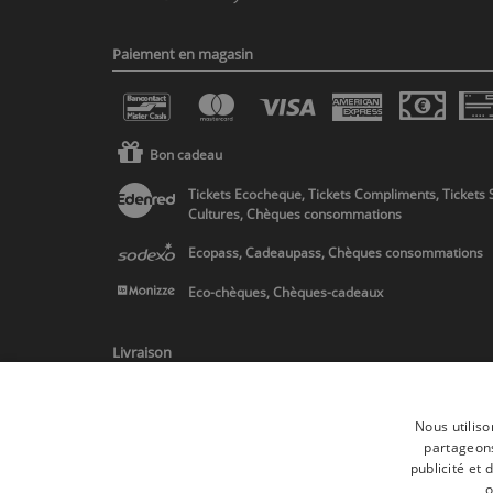
Paiement en magasin
Bon cadeau
Tickets Ecocheque, Tickets Compliments, Tickets 
Cultures, Chèques consommations
Ecopass, Cadeaupass, Chèques consommations
Eco-chèques, Chèques-cadeaux
Livraison
Nous utiliso
partageons
publicité et
* Livraison en Belgique/France/Pays-Bas et partout en Europe sur 
o