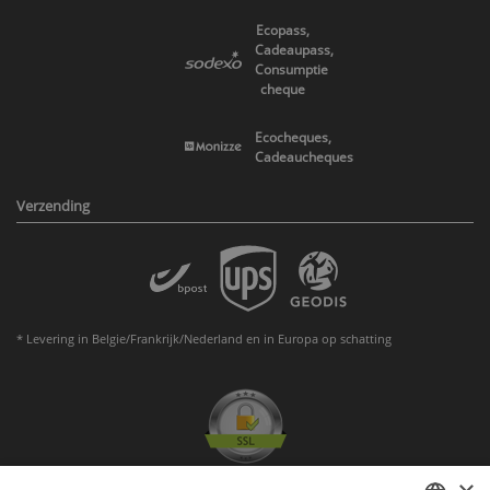
Ecopass,
Cadeaupass,
Consumptie
cheque
Ecocheques,
Cadeaucheques
Verzending
* Levering in Belgie/Frankrijk/Nederland en in Europa op schatting