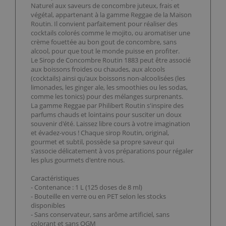
Naturel aux saveurs de concombre juteux, frais et
végétal, appartenant à la gamme Reggae de la Maison
Routin. Il convient parfaitement pour réaliser des
cocktails colorés comme le mojito, ou aromatiser une
crème fouettée au bon gout de concombre, sans
alcool, pour que tout le monde puisse en profiter.
Le Sirop de Concombre Routin 1883 peut être associé
aux boissons froides ou chaudes, aux alcools
(cocktails) ainsi qu'aux boissons non-alcoolisées (les
limonades, les ginger ale, les smoothies ou les sodas,
comme les tonics) pour des mélanges surprenants.
La gamme Reggae par Philibert Routin s'inspire des
parfums chauds et lointains pour susciter un doux
souvenir d'été. Laissez libre cours à votre imagination
et évadez-vous ! Chaque sirop Routin, original,
gourmet et subtil, possède sa propre saveur qui
s'associe délicatement à vos préparations pour régaler
les plus gourmets d'entre nous.
Caractéristiques
- Contenance : 1 L (125 doses de 8 ml)
- Bouteille en verre ou en PET selon les stocks
disponibles
- Sans conservateur, sans arôme artificiel, sans
colorant et sans OGM