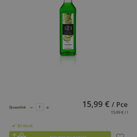
15,99 €
/ Pce
Quantité
15,99 € / l
En stock