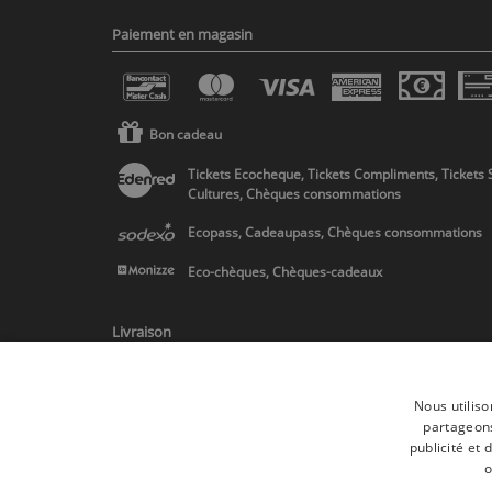
Paiement en magasin
Bon cadeau
Tickets Ecocheque, Tickets Compliments, Tickets 
Cultures, Chèques consommations
Ecopass, Cadeaupass, Chèques consommations
Eco-chèques, Chèques-cadeaux
Livraison
Nous utiliso
partageons
publicité et
* Livraison en Belgique/France/Pays-Bas et partout en Europe sur 
o