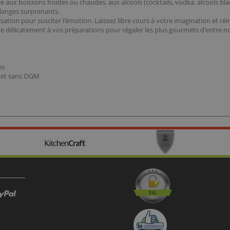
é aux boissons froides ou chaudes, aux alcools (cocktails, vodka, alcools bla
langes surprenants.
sation pour susciter l'émotion. Laissez libre cours à votre imagination et réin
ie délicatement à vos préparations pour régaler les plus gourmets d'entre n
es
nt et sans OGM