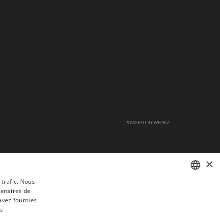
POWERED BY
WEPIKA
×
 trafic. Nous
tenaires de
FRENCH
avez fournies
DUTCH
us