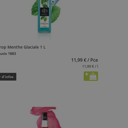
rop Menthe Glaciale 1 L
utin 1883
11,99 € / Pce
11,99 € / l
+ d’infos