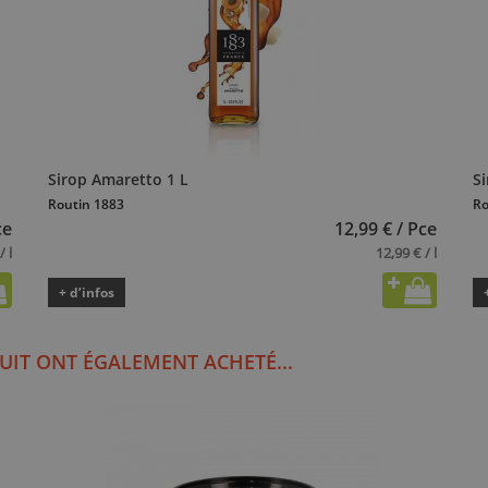
Sirop Amaretto 1 L
Si
Routin 1883
Ro
ce
12,99 € / Pce
/ l
12,99 € / l
+ d’infos
UIT ONT ÉGALEMENT ACHETÉ...