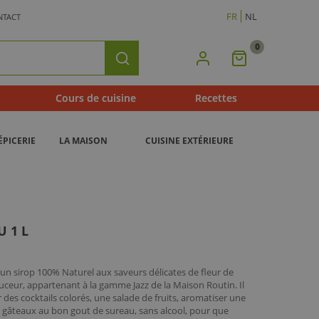
FR
NL
NTACT
0
Mon
Rechercher
Panier
Cours de cuisine
Recettes
ÉPICERIE
LA MAISON
CUISINE EXTÉRIEURE
U 1 L
un sirop 100% Naturel aux saveurs délicates de fleur de
uceur, appartenant à la gamme Jazz de la Maison Routin. Il
 des cocktails colorés, une salade de fruits, aromatiser une
s gâteaux au bon gout de sureau, sans alcool, pour que