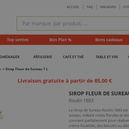
ACCUEIL
FAQ
MAGASINS
CO
ram
Recherche
rapide
Top ventes
Bon Plan %
Bons cadeaux
ROMÉNAGER
PÂTISSERIE
CAFÉ ET THÉ
TABLE ET VIN
s
>
Sirop Fleur de Sureau 1 L
Livraison gratuite à partir de 85,00 €
SIROP FLEUR DE SUREA
Routin 1883
Le Sirop de Sureau Routin 1883 est 
sureau, mêlant notes florales et do
convient parfaitement pour réaliser
crème fouettée, des biscuits ou de