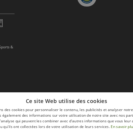
Sports &
Ce site Web utilise des cookies
ns des cookies pour personnaliser le contenu, les publicités et analyser notre
 également des informations sur votre utilisation de notre site avec nos par
 d'analyse qui peuvent les combiner avec d'autres informations que vous leur 
devis
u qu'ils ont collectées lors de votre utilisation de leurs services.
En savoir pl