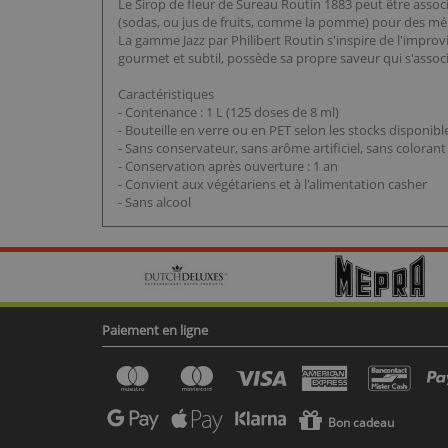
Le Sirop de fleur de Sureau Routin 1883 peut être associ
(sodas, ou jus de fruits, comme la pomme) pour des mé
La gamme Jazz par Philibert Routin s'inspire de l'improvi
gourmet et subtil, possède sa propre saveur qui s'assoc
Caractéristiques
- Contenance : 1 L (125 doses de 8 ml)
- Bouteille en verre ou en PET selon les stocks disponibl
- Sans conservateur, sans arôme artificiel, sans colora
- Conservation après ouverture : 1 an
- Convient aux végétariens et à l'alimentation casher
- Sans alcool
Paiement en ligne
Bon cadeau