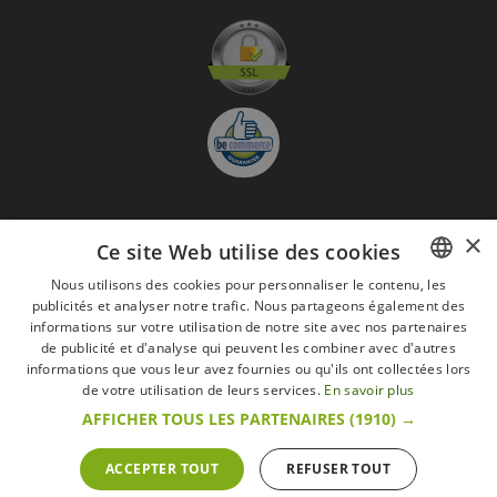
×
S'abonner à la Newsletter
Ce site Web utilise des cookies
GO
Nous utilisons des cookies pour personnaliser le contenu, les
publicités et analyser notre trafic. Nous partageons également des
FRENCH
Je suis d'accord avec
les Mentions légales
informations sur votre utilisation de notre site avec nos partenaires
DUTCH
de publicité et d'analyse qui peuvent les combiner avec d'autres
informations que vous leur avez fournies ou qu'ils ont collectées lors
Toutes les marques
Conditions générales
Mentions légales
ENGLISH
de votre utilisation de leurs services.
En savoir plus
Retour & Droit de rétractation
FAQ
Recrutement
AFFICHER TOUS LES PARTENAIRES
(1910) →
Tous droits réservés © 2017 Les Secrets du Chef | Tous les prix indiqués sur le site
s'entendent toutes taxes comprises.
Conformément au livre VI « Pratiques du marché et protection du consommateur » du
ACCEPTER TOUT
REFUSER TOUT
Code belge de droit économique.
Le Client agissant en tant que consommateur dispose d’un droit de