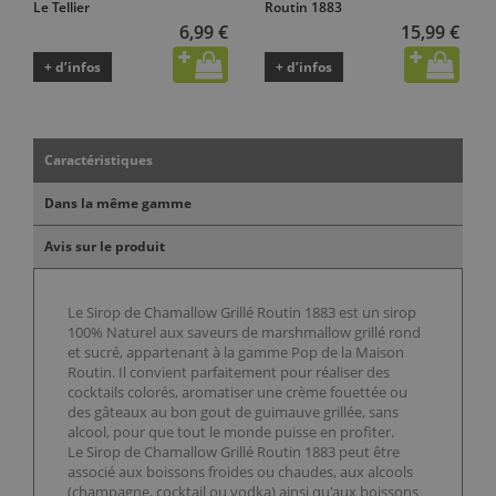
Le Tellier
Routin 1883
6,99 €
15,99 €
+ d’infos
+ d’infos
Caractéristiques
Dans la même gamme
Avis sur le produit
Le Sirop de Chamallow Grillé Routin 1883 est un sirop
100% Naturel aux saveurs de marshmallow grillé rond
et sucré, appartenant à la gamme Pop de la Maison
Routin. Il convient parfaitement pour réaliser des
cocktails colorés, aromatiser une crème fouettée ou
des gâteaux au bon gout de guimauve grillée, sans
alcool, pour que tout le monde puisse en profiter.
Le Sirop de Chamallow Grillé Routin 1883 peut être
associé aux boissons froides ou chaudes, aux alcools
(champagne, cocktail ou vodka) ainsi qu'aux boissons