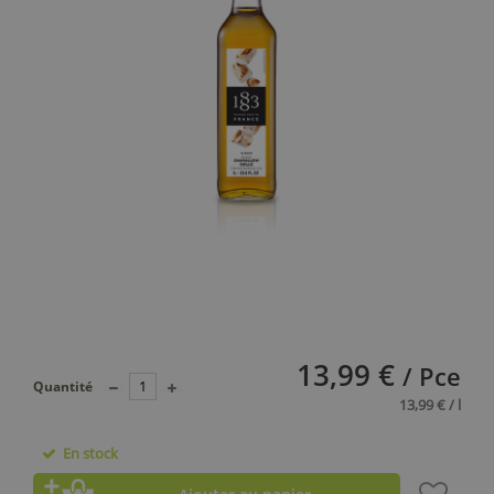
13,99 €
/ Pce
Quantité
13,99 € / l
En stock