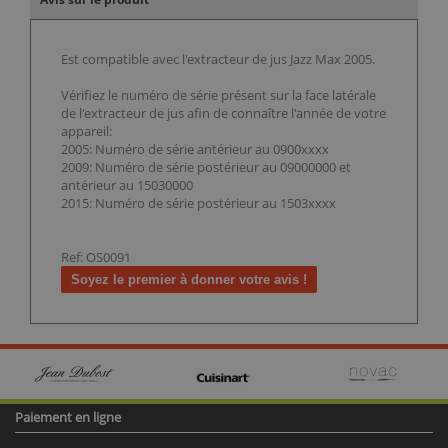
Est compatible avec l'extracteur de jus Jazz Max 2005.
Vérifiez le numéro de série présent sur la face latérale
de l'extracteur de jus afin de connaître l'année de votre
appareil:
2005: Numéro de série antérieur au 0900xxxx
2009: Numéro de série postérieur au 09000000 et
antérieur au 15030000
2015: Numéro de série postérieur au 1503xxxx
Ref: OS0091
Soyez le premier à donner votre avis !
Paiement en ligne