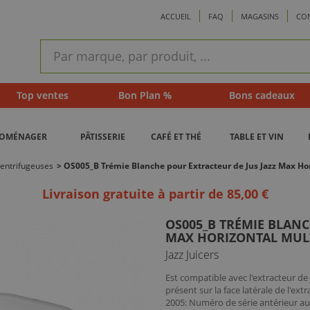
ACCUEIL
FAQ
MAGASINS
CO
ram
Recherche
rapide
Top ventes
Bon Plan %
Bons cadeaux
ROMÉNAGER
PÂTISSERIE
CAFÉ ET THÉ
TABLE ET VIN
centrifugeuses
>
OS005_B Trémie Blanche pour Extracteur de Jus Jazz Max Hor
Livraison gratuite à partir de 85,00 €
OS005_B TRÉMIE BLANC
MAX HORIZONTAL MUL
Jazz Juicers
Est compatible avec l'extracteur de 
présent sur la face latérale de l'ext
2005: Numéro de série antérieur a