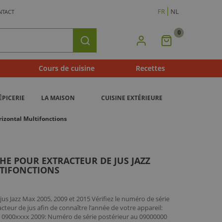
FR
NL
NTACT
0
Mon
Rechercher
Panier
Cours de cuisine
Recettes
ÉPICERIE
LA MAISON
CUISINE EXTÉRIEURE
izontal Multifonctions
HE POUR EXTRACTEUR DE JUS JAZZ
TIFONCTIONS
jus Jazz Max 2005, 2009 et 2015 Vérifiez le numéro de série
racteur de jus afin de connaître l'année de votre appareil:
u 0900xxxx 2009: Numéro de série postérieur au 09000000