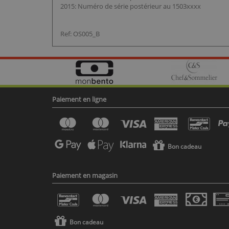
2015: Numéro de série postérieur au 1503xxxx
Ref: OS005_B
Paiement en ligne
Bon cadeau
Paiement en magasin
Bon cadeau