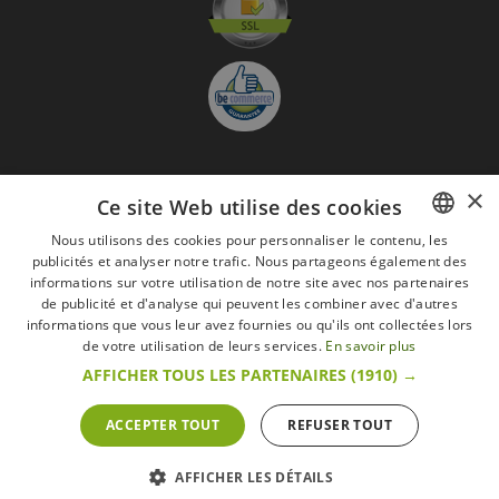
×
S'abonner à la Newsletter
Ce site Web utilise des cookies
GO
Nous utilisons des cookies pour personnaliser le contenu, les
publicités et analyser notre trafic. Nous partageons également des
FRENCH
Je suis d'accord avec
les Mentions légales
informations sur votre utilisation de notre site avec nos partenaires
DUTCH
de publicité et d'analyse qui peuvent les combiner avec d'autres
Toutes les marques
Conditions générales
Mentions légales
informations que vous leur avez fournies ou qu'ils ont collectées lors
ENGLISH
de votre utilisation de leurs services.
En savoir plus
Retour & Droit de rétractation
FAQ
Recrutement
AFFICHER TOUS LES PARTENAIRES
(1910) →
Tous droits réservés © 2017 Les Secrets du Chef | Tous les prix indiqués sur le site
s'entendent toutes taxes comprises.
Conformément au livre VI « Pratiques du marché et protection du consommateur » du
ACCEPTER TOUT
REFUSER TOUT
Code belge de droit économique.
Le Client agissant en tant que consommateur dispose d’un droit de
rétractation.endéans les 14 jours ouvrables, de renoncer à sa commande.
Que faire en cas de litige,
Plus d'infos
AFFICHER LES DÉTAILS
POWERED BY
WEPIKA