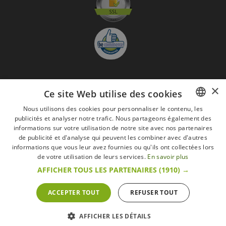
×
S'abonner à la Newsletter
Ce site Web utilise des cookies
GO
Nous utilisons des cookies pour personnaliser le contenu, les
publicités et analyser notre trafic. Nous partageons également des
FRENCH
Je suis d'accord avec
les Mentions légales
informations sur votre utilisation de notre site avec nos partenaires
DUTCH
de publicité et d'analyse qui peuvent les combiner avec d'autres
Toutes les marques
Conditions générales
Mentions légales
informations que vous leur avez fournies ou qu'ils ont collectées lors
ENGLISH
de votre utilisation de leurs services.
En savoir plus
Retour & Droit de rétractation
FAQ
Recrutement
AFFICHER TOUS LES PARTENAIRES
(1910) →
Tous droits réservés © 2017 Les Secrets du Chef | Tous les prix indiqués sur le site
s'entendent toutes taxes comprises.
Conformément au livre VI « Pratiques du marché et protection du consommateur » du
ACCEPTER TOUT
REFUSER TOUT
Code belge de droit économique.
Le Client agissant en tant que consommateur dispose d’un droit de
rétractation.endéans les 14 jours ouvrables, de renoncer à sa commande.
Que faire en cas de litige,
Plus d'infos
AFFICHER LES DÉTAILS
POWERED BY
WEPIKA