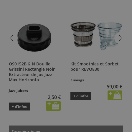
OS0152B 6_N Douille
Kit Smoothies et Sorbet
Grissini Rectangle Noir
pour REVO830
Extracteur de Jus Jazz
Max Horizonta
Kuvings
59,00 €
Jazz Juicers
+ d’infos
2,50 €
+ d’infos
Caractéristiques