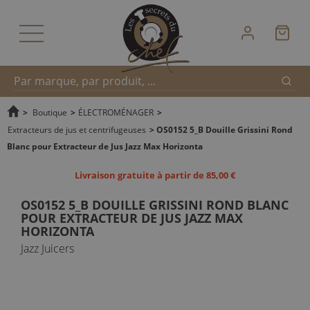
Reche
Recherche
>
Boutique
>
ÉLECTROMÉNAGER
>
Extracteurs de jus et centrifugeuses
>
OS0152 5_B Douille Grissini Rond
Blanc pour Extracteur de Jus Jazz Max Horizonta
rapide
Livraison gratuite à partir de 85,00 €
OS0152 5_B DOUILLE GRISSINI ROND BLANC
POUR EXTRACTEUR DE JUS JAZZ MAX
HORIZONTA
Jazz Juicers