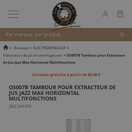
Reche
Recherche
>
Boutique
>
ÉLECTROMÉNAGER
>
Extracteurs de jus et centrifugeuses
>
OS007B Tambour pour Extracteur
de Jus Jazz Max Horizontal Multifonctions
rapide
Livraison gratuite à partir de 85,00 €
OS007B TAMBOUR POUR EXTRACTEUR DE
JUS JAZZ MAX HORIZONTAL
MULTIFONCTIONS
Jazz Juicers