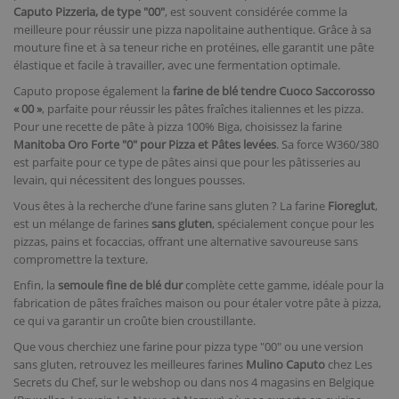
Caputo Pizzeria, de type "00"
, est souvent considérée comme la
meilleure pour réussir une pizza napolitaine authentique. Grâce à sa
mouture fine et à sa teneur riche en protéines, elle garantit une pâte
élastique et facile à travailler, avec une fermentation optimale.
Caputo propose également la
farine de blé tendre Cuoco Saccorosso
« 00 »
, parfaite pour réussir les pâtes fraîches italiennes et les pizza.
Pour une recette de pâte à pizza 100% Biga, choisissez la farine
Manitoba Oro Forte "0" pour Pizza et Pâtes levées
. Sa force W360/380
est parfaite pour ce type de pâtes ainsi que pour les pâtisseries au
levain, qui nécessitent des longues pousses.
Vous êtes à la recherche d’une farine sans gluten ? La farine
Fioreglut
,
est un mélange de farines
sans gluten
, spécialement conçue pour les
pizzas, pains et focaccias, offrant une alternative savoureuse sans
compromettre la texture.
Enfin, la
semoule fine de blé dur
complète cette gamme, idéale pour la
fabrication de pâtes fraîches maison ou pour étaler votre pâte à pizza,
ce qui va garantir un croûte bien croustillante.
Que vous cherchiez une farine pour pizza type "00" ou une version
sans gluten, retrouvez les meilleures farines
Mulino Caputo
chez Les
Secrets du Chef, sur le webshop ou dans nos 4 magasins en Belgique