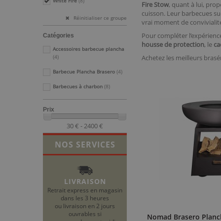
White Fire
(8)
Fire Stow
, quant à lui, pr
cuisson. Leur
barbecues sué
Réinitialiser ce groupe
vrai moment de convivialité
Pour compléter l’expérience
Catégories
housse de protection
, le
ca
Accessoires barbecue plancha
Achetez les meilleurs brasé
(4)
Barbecue Plancha Brasero
(4)
Barbecues à charbon
(8)
Prix
30 € - 2400 €
NOS SERVICES
LIVRAISON
Retrait express en magasin
dans les 3 heures
ou livraison en 2 jours
ouvrables si
Nomad Brasero Planch