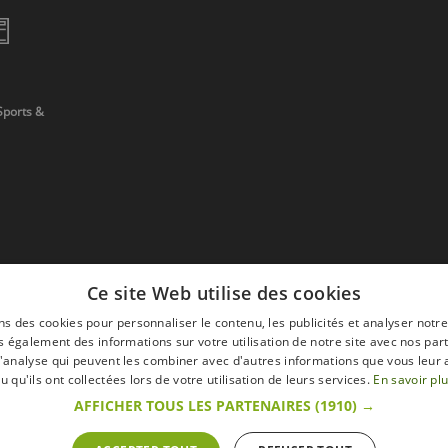
Sports &
Ce site Web utilise des cookies
ns des cookies pour personnaliser le contenu, les publicités et analyser notre
 également des informations sur votre utilisation de notre site avec nos par
 d'analyse qui peuvent les combiner avec d'autres informations que vous leur 
devis
u qu'ils ont collectées lors de votre utilisation de leurs services.
En savoir pl
AFFICHER TOUS LES PARTENAIRES
(1910) →