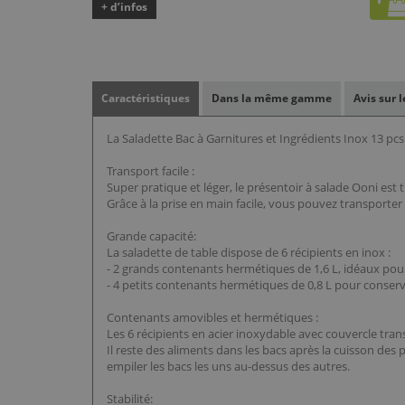
+ d’infos
Caractéristiques
Dans la même gamme
Avis sur 
La Saladette Bac à Garnitures et Ingrédients Inox 13 pcs
Transport facile :
Super pratique et léger, le présentoir à salade Ooni est 
Grâce à la prise en main facile, vous pouvez transporter 
Grande capacité:
La saladette de table dispose de 6 récipients en inox :
- 2 grands contenants hermétiques de 1,6 L, idéaux pour
- 4 petits contenants hermétiques de 0,8 L pour conserv
Contenants amovibles et hermétiques :
Les 6 récipients en acier inoxydable avec couvercle tra
Il reste des aliments dans les bacs après la cuisson des 
empiler les bacs les uns au-dessus des autres.
Stabilité: